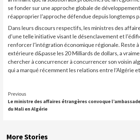
se fonder sur une approche globale de développement au
réapproprier l’approche défendue depuis longtemps par
Dans leurs discours respectifs, les ministres des affai
d’une telle initiative visant le désenclavement et l’édi
renforcer l’intégration économique régionale. Reste à s
extérieure d&passe les 20 Milliards de dollars, a vraimen
chercher à concurrencer à concurrencer son voisin alg
qui a marqué récemment les relations entre l’Algérie et 
Continue
Previous
Le ministre des affaires étrangères convoque l’ambassad
Reading
du Mali en Algérie
More Stories