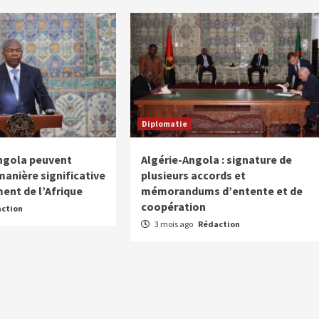
Diplomatie
’Angola peuvent
Algérie-Angola : signature de
manière significative
plusieurs accords et
ent de l’Afrique
mémorandums d’entente et de
coopération
ction
3 mois ago
Rédaction