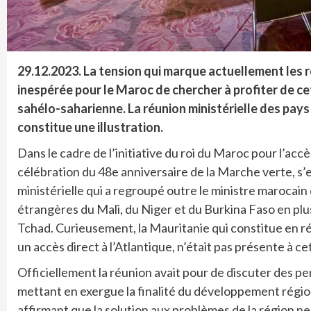
29.12.2023. La tension qui marque actuellement les re
inespérée pour le Maroc de chercher à profiter de ce
sahélo-saharienne. La réunion ministérielle des pay
constitue une illustration.
Dans le cadre de l’initiative du roi du Maroc pour l’accè
célébration du 48e anniversaire de la Marche verte, s
ministérielle qui a regroupé outre le ministre marocain 
étrangères du Mali, du Niger et du Burkina Faso en plu
Tchad. Curieusement, la Mauritanie qui constitue en réa
un accès direct à l’Atlantique, n’était pas présente à ce
Officiellement la réunion avait pour de discuter des 
mettant en exergue la finalité du développement région
affirmant que la solution aux problèmes de la région ne 