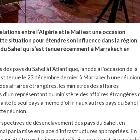
lations entre l’Algérie et le Mali est une occasion
tte situation pour étendre son influence dans la région
s du Sahel qui s’est tenue récemment à Marrakech en
s des pays du Sahel à l’Atlantique, lancée à l’occasion de la
’est tenue le 23 décembre dernier à Marrakech une réunio
des affaires étrangères, les ministres des affaires
s d’un représentant du ministère des affaires étrangères 
lité le seul pays à même d’offrir aux autres pays du Sahel
tte réunion.
perspectives de désenclavement des pays du Sahel, en
al par la mise en place d’infrastructures appropriées. En
saurait être exclusivement militaire ou sécuritaire mais do