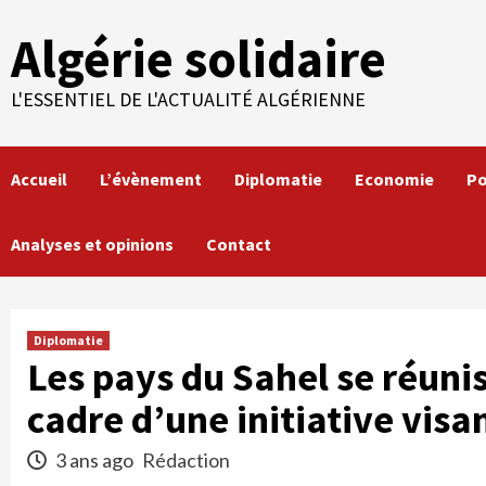
Skip
Algérie solidaire
to
content
L'ESSENTIEL DE L'ACTUALITÉ ALGÉRIENNE
Accueil
L’évènement
Diplomatie
Economie
Po
Analyses et opinions
Contact
Diplomatie
Les pays du Sahel se réuni
cadre d’une initiative visan
3 ans ago
Rédaction