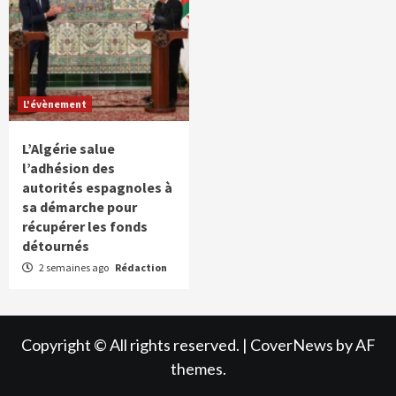
L'évènement
L’Algérie salue
l’adhésion des
autorités espagnoles à
sa démarche pour
récupérer les fonds
détournés
2 semaines ago
Rédaction
Copyright © All rights reserved.
|
CoverNews
by AF
themes.