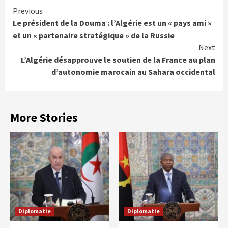
Continue
Previous
Le président de la Douma : l’Algérie est un « pays ami »
Reading
et un « partenaire stratégique » de la Russie
Next
L’Algérie désapprouve le soutien de la France au plan
d’autonomie marocain au Sahara occidental
More Stories
Diplomatie
Diplomatie