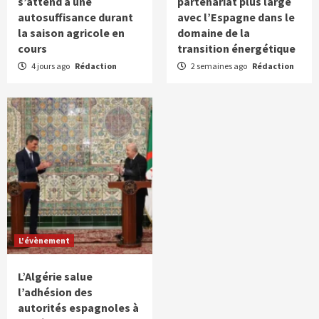
s’attend à une
partenariat plus large
autosuffisance durant
avec l’Espagne dans le
la saison agricole en
domaine de la
cours
transition énergétique
4 jours ago
Rédaction
2 semaines ago
Rédaction
L'évènement
L’Algérie salue
l’adhésion des
autorités espagnoles à