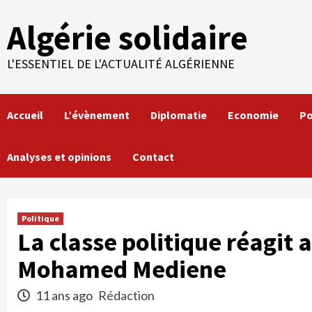
Skip
Algérie solidaire
to
content
L'ESSENTIEL DE L'ACTUALITÉ ALGÉRIENNE
Accueil
L’évènement
Diplomatie
Economie
Po
Analyses et opinions
Contact
Politique
La classe politique réagit 
Mohamed Mediene
11 ans ago
Rédaction