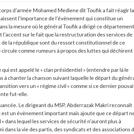
e corps d’armée Mohamed Mediene dit Toufik a fait réagir la
nnaissent l’importance de l’évènement qui constitue un
 dans la mesure où le général Toufik a dirigé ce départemen
’accent sur le fait que la restructuration des services de
 de la république sont du ressort constitutionnel de ce
qui circule comme rumeurs à propos des luttes qui déchirent
 qui est appelé le « clan présidentiel » (entendre par là le
as à chanter la chanson suivant laquelle le départ du génér
ansition vers un « régime civil » comme si ce dernier pouvai
nte fut-elle.
s nuancée. Le dirigeant du MSP, Abderrazak Makri reconnaît
k est un évènement important mais ajoute que ce départ n
l » dans lequel les services de sécurité n’auront plus à
i dans la vie des partis, des syndicats et des associations 