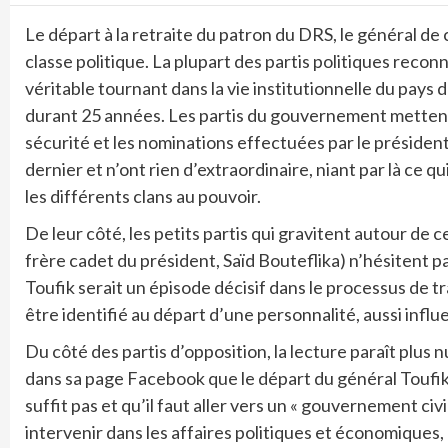
Le départ à la retraite du patron du DRS, le général d
classe politique. La plupart des partis politiques reco
véritable tournant dans la vie institutionnelle du pays
durant 25 années. Les partis du gouvernement mettent l
sécurité et les nominations effectuées par le président
dernier et n’ont rien d’extraordinaire, niant par là ce 
les différents clans au pouvoir.
De leur côté, les petits partis qui gravitent autour de ce
frère cadet du président, Saïd Bouteflika) n’hésitent p
Toufik serait un épisode décisif dans le processus de tr
être identifié au départ d’une personnalité, aussi influe
Du côté des partis d’opposition, la lecture paraît plu
dans sa page Facebook que le départ du général Toufi
suffit pas et qu’il faut aller vers un « gouvernement civi
intervenir dans les affaires politiques et économiques, n