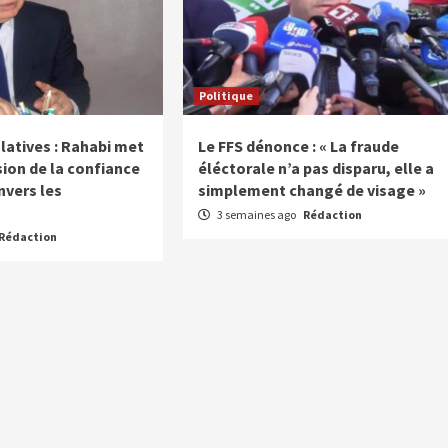
Politique
slatives : Rahabi met
Le FFS dénonce : « La fraude
sion de la confiance
éléctorale n’a pas disparu, elle a
nvers les
simplement changé de visage »
3 semaines ago
Rédaction
Rédaction