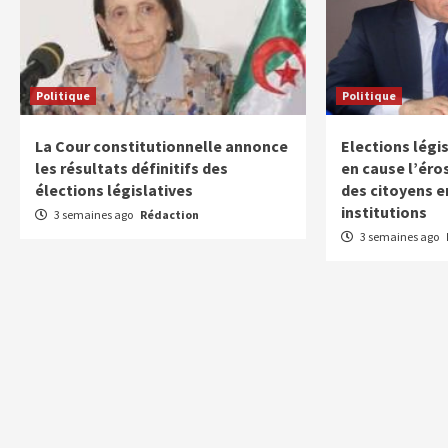
Politique
Politique
La Cour constitutionnelle annonce
Elections légi
les résultats définitifs des
en cause l’éro
élections législatives
des citoyens e
institutions
3 semaines ago
Rédaction
3 semaines ago