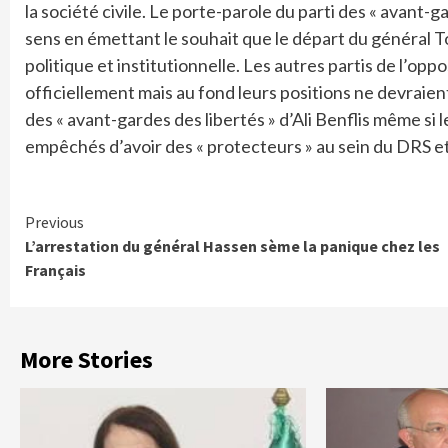
la société civile. Le porte-parole du parti des « avant-
sens en émettant le souhait que le départ du général To
politique et institutionnelle. Les autres partis de l’op
officiellement mais au fond leurs positions ne devraient
des « avant-gardes des libertés » d’Ali Benflis même si 
empêchés d’avoir des « protecteurs » au sein du DRS et d
Continue
Previous
L’arrestation du général Hassen sème la panique chez les
Reading
Français
More Stories