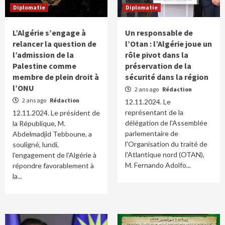
Diplomatie
Diplomatie
L’Algérie s’engage à
Un responsable de
relancer la question de
l’Otan : l’Algérie joue un
l’admission de la
rôle pivot dans la
Palestine comme
préservation de la
membre de plein droit à
sécurité dans la région
l’ONU
2 ans ago
Rédaction
2 ans ago
Rédaction
12.11.2024. Le
représentant de la
12.11.2024. Le président de
délégation de l'Assemblée
la République, M.
parlementaire de
Abdelmadjid Tebboune, a
l'Organisation du traité de
souligné, lundi,
l'Atlantique nord (OTAN),
l'engagement de l'Algérie à
M. Fernando Adolfo...
répondre favorablement à
la...