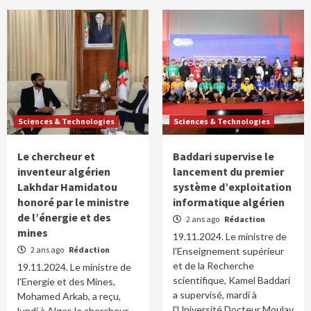
Sciences & Technologies
Sciences & Technologies
Le chercheur et
Baddari supervise le
inventeur algérien
lancement du premier
Lakhdar Hamidatou
système d’exploitation
honoré par le ministre
informatique algérien
de l’énergie et des
2 ans ago
Rédaction
mines
19.11.2024. Le ministre de
2 ans ago
Rédaction
l'Enseignement supérieur
et de la Recherche
19.11.2024. Le ministre de
scientifique, Kamel Baddari
l'Energie et des Mines,
a supervisé, mardi à
Mohamed Arkab, a reçu,
l'Université Docteur Moulay
lundi à Alger, le chercheur