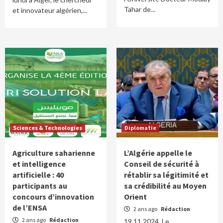
Tahar de...
et innovateur algérien,...
Sciences & Technologies
Diplomatie
Agriculture saharienne
L’Algérie appelle le
et intelligence
Conseil de sécurité à
artificielle : 40
rétablir sa légitimité et
participants au
sa crédibilité au Moyen
concours d’innovation
Orient
de l’ENSA
2 ans ago
Rédaction
2 ans ago
Rédaction
19.11.2024. Le