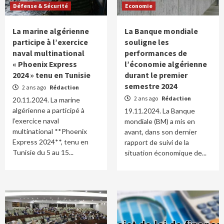
Défense & Sécurité
Economie
La marine algérienne
La Banque mondiale
participe à l’exercice
souligne les
naval multinational
performances de
« Phoenix Express
l’économie algérienne
2024 » tenu en Tunisie
durant le premier
semestre 2024
2 ans ago
Rédaction
2 ans ago
Rédaction
20.11.2024. La marine
algérienne a participé à
19.11.2024. La Banque
l’exercice naval
mondiale (BM) a mis en
multinational **Phoenix
avant, dans son dernier
Express 2024**, tenu en
rapport de suivi de la
Tunisie du 5 au 15...
situation économique de...