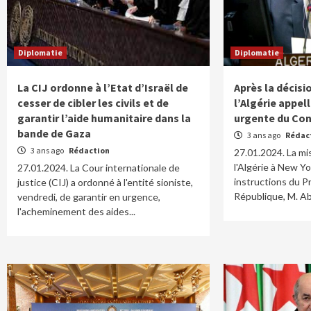
Diplomatie
Diplomatie
La CIJ ordonne à l’Etat d’Israël de
Après la décisi
cesser de cibler les civils et de
l’Algérie appel
garantir l’aide humanitaire dans la
urgente du Con
bande de Gaza
3 ans ago
Rédac
3 ans ago
Rédaction
27.01.2024. La m
l'Algérie à New Y
27.01.2024. La Cour internationale de
instructions du P
justice (CIJ) a ordonné à l'entité sioniste,
République, M. Ab
vendredi, de garantir en urgence,
l'acheminement des aides...