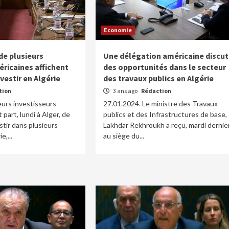
Economie
de plusieurs
Une délégation américaine discut
éricaines affichent
des opportunités dans le secteur
nvestir en Algérie
des travaux publics en Algérie
tion
3 ans ago
Rédaction
eurs investisseurs
27.01.2024. Le ministre des Travaux
 part, lundi à Alger, de
publics et des Infrastructures de base,
estir dans plusieurs
Lakhdar Rekhroukh a reçu, mardi dernie
e,...
au siège du...