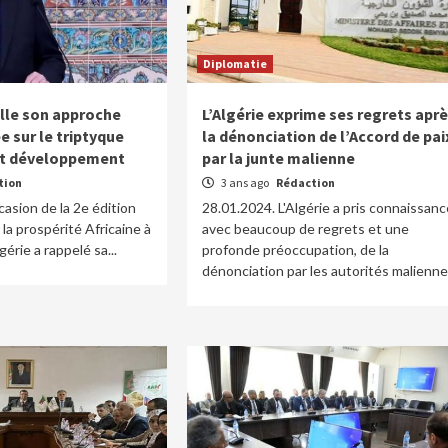
Diplomatie
elle son approche
L’Algérie exprime ses regrets apr
e sur le triptyque
la dénonciation de l’Accord de pai
 et développement
par la junte malienne
tion
3 ans ago
Rédaction
casion de la 2e édition
28.01.2024. L'Algérie a pris connaissanc
la prospérité Africaine à
avec beaucoup de regrets et une
gérie a rappelé sa...
profonde préoccupation, de la
dénonciation par les autorités maliennes