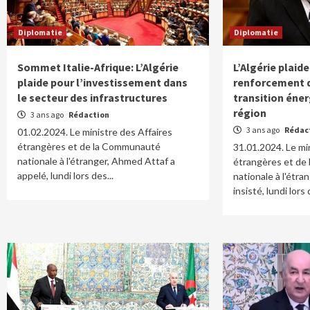
Diplomatie
Diplomatie
Sommet Italie-Afrique: L’Algérie
L’Algérie plaide
plaide pour l’investissement dans
renforcement de
le secteur des infrastructures
transition éne
région
3 ans ago
Rédaction
3 ans ago
Rédac
01.02.2024. Le ministre des Affaires
étrangères et de la Communauté
31.01.2024. Le mi
nationale à l'étranger, Ahmed Attaf a
étrangères et de
appelé, lundi lors des...
nationale à l'étr
insisté, lundi lors 