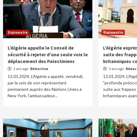
Diplomatie
Diplomatie
L’Algérie appelle le Conseil de
L’Algérie expri
sécurité à rejeter d’une seule voix le
suite des frap
déplacement des Palestiniens
britanniques c
3 ans ago
Rédaction
3 ans ago
Rédac
13.01.2024. L'Algérie a appelé, vendredi,
13.01.2024. L'Algé
par la voix de son représentant
"profonde préoccu
permanent auprès des Nations Unies à
suite aux frappes
New York, l'ambassadeur...
britanniques ayant 