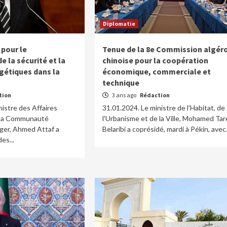
Diplomatie
 pour le
Tenue de la 8e Commission algér
 la sécurité et la
chinoise pour la coopération
rgétiques dans la
économique, commerciale et
technique
tion
3 ans ago
Rédaction
nistre des Affaires
31.01.2024. Le ministre de l'Habitat, de
 la Communauté
l'Urbanisme et de la Ville, Mohamed Tar
anger, Ahmed Attaf a
Belaribi a coprésidé, mardi à Pékin, avec.
des...