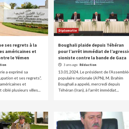
Diplomatie
me ses regrets à la
Boughali plaide depuis Téhéran
pes américaines et
pour l’arrêt immédiat de l’agress
ontre le Yémen
sioniste contre la bande de Gaza
tion
3 ans ago
Rédaction
rie a exprimé sa
13.01.2024. Le président de l'Assemblé
pation et ses regrets",
populaire nationale (APN), M. Brahim
 américaines et
Boughali a appelé, mercredi depuis
ciblé plusieurs villes...
Téhéran (Iran), à l'arrêt immédiat...