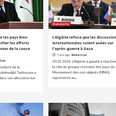
Diplomatie
le les pays Non-
L’Algérie refuse que les discussio
ifier les efforts
internationales soient axées sur
aveur de la cause
l’après-guerre à Gaza
3 ans ago
Rédaction
tion
20.01.2024. L'Algérie a appelé à réactive
le rôle du groupe restreint des pays du
ésident de la
Mouvement des non-alignés (MNA),
bdelmadjid Tebboune a
représenté au...
dans son allocution lue