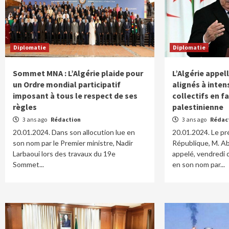
Diplomatie
Diplomatie
Sommet MNA : L’Algérie plaide pour
L’Algérie appel
un Ordre mondial participatif
alignés à intens
imposant à tous le respect de ses
collectifs en f
règles
palestinienne
3 ans ago
Rédaction
3 ans ago
Rédac
20.01.2024. Dans son allocution lue en
20.01.2024. Le pr
son nom par le Premier ministre, Nadir
République, M. A
Larbaoui lors des travaux du 19e
appelé, vendredi 
Sommet...
en son nom par...