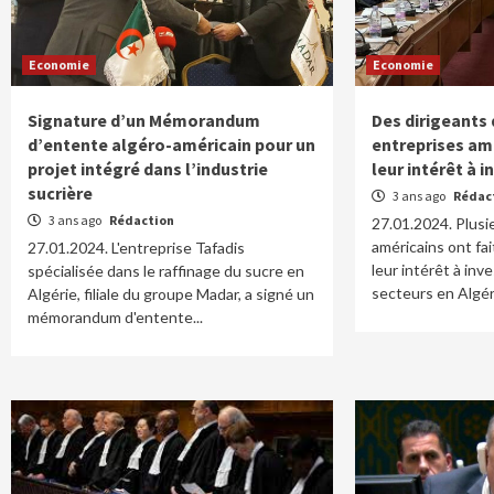
Economie
Economie
Signature d’un Mémorandum
Des dirigeants 
d’entente algéro-américain pour un
entreprises am
projet intégré dans l’industrie
leur intérêt à i
sucrière
3 ans ago
Rédac
3 ans ago
Rédaction
27.01.2024. Plusi
américains ont fait
27.01.2024. L'entreprise Tafadis
leur intérêt à inv
spécialisée dans le raffinage du sucre en
secteurs en Algéri
Algérie, filiale du groupe Madar, a signé un
mémorandum d'entente...