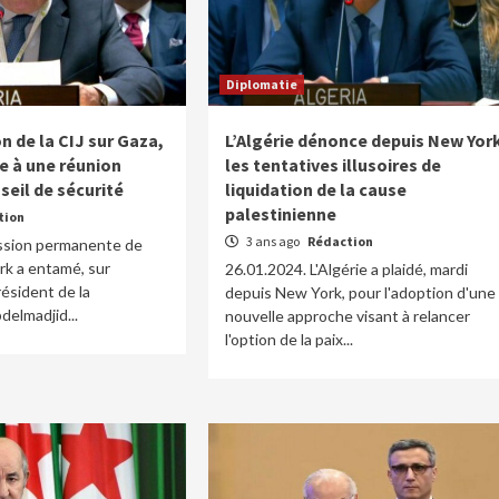
Diplomatie
on de la CIJ sur Gaza,
L’Algérie dénonce depuis New Yor
le à une réunion
les tentatives illusoires de
seil de sécurité
liquidation de la cause
palestinienne
tion
3 ans ago
Rédaction
ission permanente de
ork a entamé, sur
26.01.2024. L'Algérie a plaidé, mardi
résident de la
depuis New York, pour l'adoption d'une
delmadjid...
nouvelle approche visant à relancer
l'option de la paix...