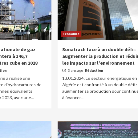
Economie
nationale de gaz
Sonatrach face à un double défi :
tera à 146,7
augmenter la production et rédui
tres cube en 2028
les impacts sur l’environnement
tion
3 ans ago
Rédaction
rie a réalisé une
13.01.2024. Le secteur énergétique en
re d'hydrocarbures de
Algérie est confronté à un double défi :
onnes équivalents
augmenter sa production pour continu
 2023, avec une...
à financer...