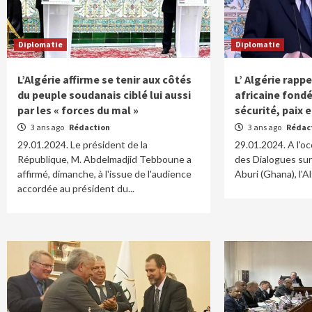
Diplomatie
Diplomatie
L’Algérie affirme se tenir aux côtés
L’ Algérie rapp
du peuple soudanais ciblé lui aussi
africaine fondé
par les « forces du mal »
sécurité, paix
3 ans ago
Rédaction
3 ans ago
Rédac
29.01.2024. Le président de la
29.01.2024. A l'oc
République, M. Abdelmadjid Tebboune a
des Dialogues sur 
affirmé, dimanche, à l'issue de l'audience
Aburi (Ghana), l'Al
accordée au président du...