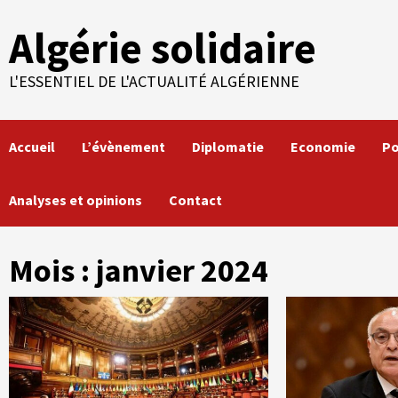
Skip
Algérie solidaire
to
content
L'ESSENTIEL DE L'ACTUALITÉ ALGÉRIENNE
Accueil
L’évènement
Diplomatie
Economie
Po
Analyses et opinions
Contact
Mois :
janvier 2024