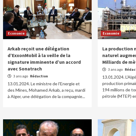
Economie
Economie
Arkab reçoit une délégation
La production 
d’ExxonMobil à la veille de la
naturel augmen
signature imminente d’un accord
Milliards de mè
avec Sonatrach
3 ans ago
Rédac
3 ans ago
Rédaction
13.01.2024. L'Algé
production primai
13.01.2024. Le ministre de l'Energie et
194 millions de t
des Mines, Mohamed Arkab, a reçu, mardi
pétrole (MTEP) en
à Alger, une délégation de la compagnie...