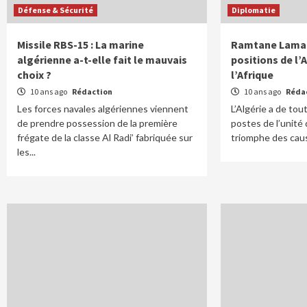
Défense & Sécurité
Diplomatie
Missile RBS-15 : La marine
Ramtane Lamam
algérienne a-t-elle fait le mauvais
positions de l’
choix ?
l’Afrique
10 ans ago
Rédaction
10 ans ago
Réda
Les forces navales algériennes viennent
L’Algérie a de tou
de prendre possession de la première
postes de l’unité 
frégate de la classe Al Radi’ fabriquée sur
triomphe des caus
les...