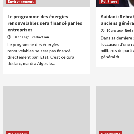
Environnement
Politique
Le programme des énergies
Saidani : Rebra
renouvelables sera financé par les
anciens généra
entreprises
10 ans ago
Réda
10 ans ago
Rédaction
Dans sa dernière 
l’occasion d’une 
Le programme des énergies
militants du parti
renouvelables ne sera pas financé
général du...
directement par l'Etat. C'est ce qu'a
déclaré, mardi à Alger, le...
Diplomatie
Diplomatie