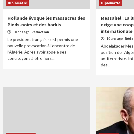
Diplomatie
Diplomatie
Hollande évoque les massacres des
Messahel : La l
Pieds-noirs et des harkis
exige une coop
internationale
10 ans ago
Rédaction
10 ans ago
Réda
Le président français s’est permis une
nouvelle provocation à l’encontre de
Abdelakader Messa
l’Algérie. Après avoir appelé ses
position de l'Algé
concitoyens à être fiers...
antiterroriste. In
des...