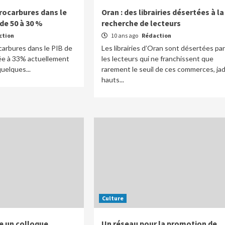
drocarbures dans le
Oran : des librairies désertées à la
de 50 à 30 %
recherche de lecteurs
ction
10 ans ago
Rédaction
carbures dans le PIB de
Les librairies d’Oran sont désertées par
sée à 33% actuellement
les lecteurs qui ne franchissent que
quelques...
rarement le seuil de ces commerces, jad
hauts...
Culture
e un colloque
Un réseau pour la promotion de