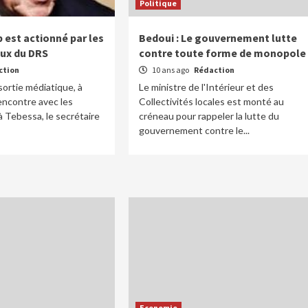
Politique
b est actionné par les
Bedoui : Le gouvernement lutte
ux du DRS
contre toute forme de monopole
ction
10 ans ago
Rédaction
sortie médiatique, à
Le ministre de l'Intérieur et des
rencontre avec les
Collectivités locales est monté au
 à Tebessa, le secrétaire
créneau pour rappeler la lutte du
gouvernement contre le...
Economie