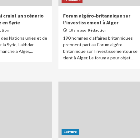
 craint un scénario
Forum algéro-britannique sur
 en Syrie
l’investissement à Alger
ction
10 ans ago
Rédaction
e des Nations unies et de
190 hommes d’affaires britanniques
r la Syrie, Lakhdar
prennent part au Forum algéro-
imanche à Alger,...
britannique sur l’investissementqui se
tient à Alger. Le forum a pour objet...
Culture