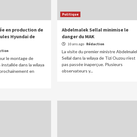
Politique
ée en production de
Abdelmalek Sellal minimise le
cules Hyundai de
danger du MAK
10 ans ago
Rédaction
ction
La visite du premier ministre Abdelmale
Sellal dans la wilaya de Tizi Ouzou n'est
our le montage de
pas passée inaperçue. Plusieurs
installée dans la wilaya
observateurs y...
 prochainement en