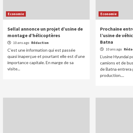
Economie
Economie
Sellal annonce un projet d’usine de
Prochaine entr
montage d’hélicoptères
l’usine de véhi
Batna
10 ans ago
Rédaction
10 ans ago
Réda
C’est une information qui est passée
quasi inaperçue et pourtant elle est d’une
L’usine Hyundai p
importance capitale. En marge de sa
camions et de bus 
visite...
de Batna entrera
production....