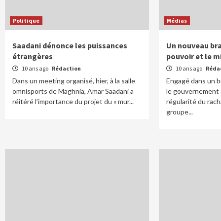
Politique
Médias
Saadani dénonce les puissances
Un nouveau bras
étrangères
pouvoir et le m
10 ans ago
Rédaction
10 ans ago
Réda
Dans un meeting organisé, hier, à la salle
Engagé dans un br
omnisports de Maghnia, Amar Saadani a
le gouvernement 
réitéré l’importance du projet du « mur...
régularité du rac
groupe...