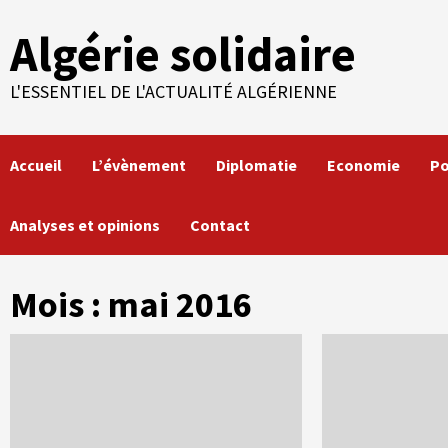
Skip
Algérie solidaire
to
content
L'ESSENTIEL DE L'ACTUALITÉ ALGÉRIENNE
Accueil
L’évènement
Diplomatie
Economie
Po
Analyses et opinions
Contact
Mois :
mai 2016