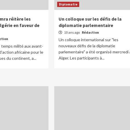
Diplomatie
ra réitère les
Un colloque sur les défis de la
Algérie en faveur de
diplomatie parlementaire
10 ans ago
Rédaction
ction
Un colloque international sur "les
nouveaux défis de la diplomatie
t temps milité aux avant-
parlementaire" a été organisé mercredi 
d’action africaine pour le
Alger. Les participants à...
es du continent, a...