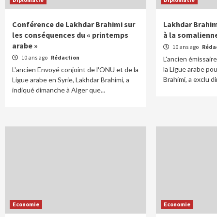
Conférence de Lakhdar Brahimi sur
Lakhdar Brahimi
les conséquences du « printemps
à la somalienne
arabe »
10 ans ago
Réda
10 ans ago
Rédaction
L'ancien émissair
la Ligue arabe pou
L'ancien Envoyé conjoint de l'ONU et de la
Brahimi, a exclu d
Ligue arabe en Syrie, Lakhdar Brahimi, a
indiqué dimanche à Alger que...
Economie
Economie