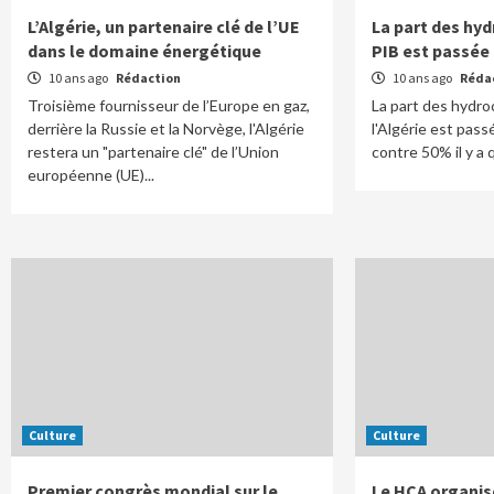
L’Algérie, un partenaire clé de l’UE
La part des hy
dans le domaine énergétique
PIB est passée 
10 ans ago
Rédaction
10 ans ago
Réda
Troisième fournisseur de l’Europe en gaz,
La part des hydro
derrière la Russie et la Norvège, l'Algérie
l'Algérie est pas
restera un "partenaire clé" de l’Union
contre 50% il y a 
européenne (UE)...
Culture
Culture
Premier congrès mondial sur le
Le HCA organis