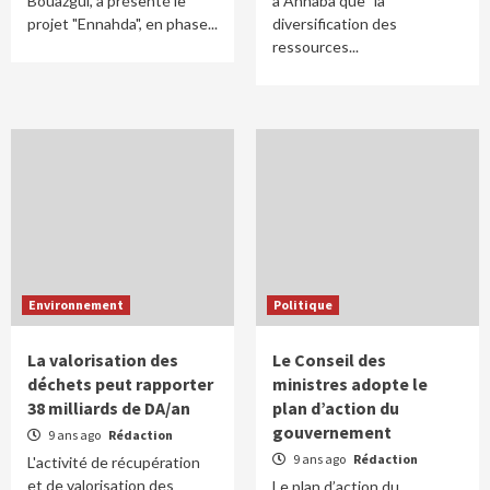
Bouazgui, a présenté le
à Annaba que "la
projet "Ennahda", en phase...
diversification des
ressources...
Environnement
Politique
La valorisation des
Le Conseil des
déchets peut rapporter
ministres adopte le
38 milliards de DA/an
plan d’action du
gouvernement
9 ans ago
Rédaction
9 ans ago
Rédaction
L'activité de récupération
et de valorisation des
Le plan d’action du