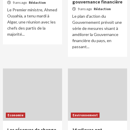
gouvernance financière
9 ans ago
Rédaction
9 ans ago
Rédaction
Le Premier ministre, Ahmed
Ouyahia, a tenu mardi à
Le plan d'action du
Alger, une réunion avec les
Gouvernement prévoit une
chefs des partis de la
série de mesures visant à
majorité...
améliorer la Gouvernance
financière du pays, en
passant...
Economie
Environnement
Les réserves de change
16 wilayas ont