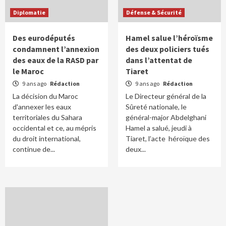
Diplomatie
Défense & Sécurité
Des eurodéputés
Hamel salue l’héroïsme
condamnent l’annexion
des deux policiers tués
des eaux de la RASD par
dans l’attentat de
le Maroc
Tiaret
9 ans ago
Rédaction
9 ans ago
Rédaction
La décision du Maroc
Le Directeur général de la
d'annexer les eaux
Sûreté nationale, le
territoriales du Sahara
général-major Abdelghani
occidental et ce, au mépris
Hamel a salué, jeudi à
du droit international,
Tiaret, l’acte héroïque des
continue de...
deux...