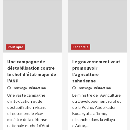
Politique
Economie
Une campagne de
Le gouvernement veut
déstabilisation contre
promouvoir
le chef d’état-major de
l’agriculture
l’ANP
saharienne
9 ans ago
Rédaction
9 ans ago
Rédaction
Une vaste campagne
Le ministre de l'Agriculture,
d’intoxication et de
du Développement rural et
déstabilisation visant
de la Pêche, Abdelkader
directement le vice-
Bouazgui, a affirmé,
ministre de la défense
dimanche dans la wilaya
nationale et chef d’état-
d'Adrar,...