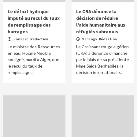
Le déficit hydrique
Le CRA dénonce la
imputé au recul du taux
décision de réduire
de remplissage des
l’aide humanitaire aux
barrages
réfugiés sahraouis
9 ans ago
Rédaction
9 ans ago
Rédaction
Le ministre des Ressources
Le Croissant rouge algérien
en eau, Hocine Necib a
(CRA) a dénoncé dimanche
souligné, mardi à Alger, que
par le biais de sa présidente
le recul du taux de
Mme Saida Benhabilès, la
remplissage...
décision internationale...