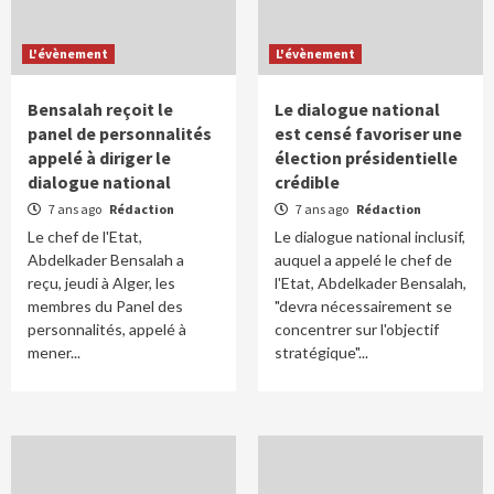
L'évènement
L'évènement
Bensalah reçoit le
Le dialogue national
panel de personnalités
est censé favoriser une
appelé à diriger le
élection présidentielle
dialogue national
crédible
7 ans ago
Rédaction
7 ans ago
Rédaction
Le chef de l'Etat,
Le dialogue national inclusif,
Abdelkader Bensalah a
auquel a appelé le chef de
reçu, jeudi à Alger, les
l'Etat, Abdelkader Bensalah,
membres du Panel des
"devra nécessairement se
personnalités, appelé à
concentrer sur l'objectif
mener...
stratégique"...