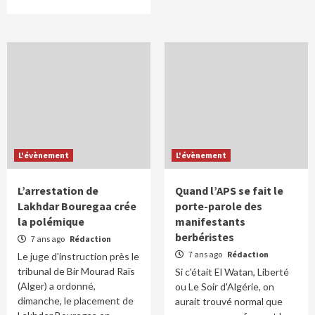
L'évènement
L'évènement
L’arrestation de
Quand l’APS se fait le
Lakhdar Bouregaa crée
porte-parole des
la polémique
manifestants
berbéristes
7 ans ago
Rédaction
7 ans ago
Rédaction
Le juge d'instruction près le
tribunal de Bir Mourad Raïs
Si c'était El Watan, Liberté
(Alger) a ordonné,
ou Le Soir d'Algérie, on
dimanche, le placement de
aurait trouvé normal que