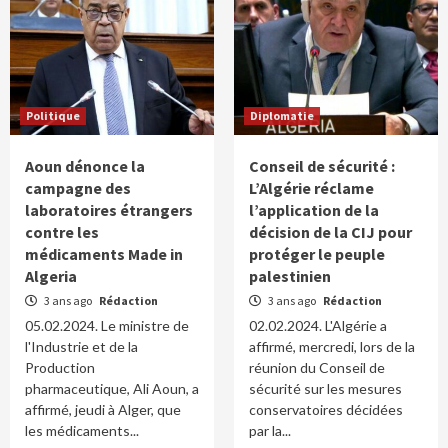
Politique
Diplomatie
Aoun dénonce la
Conseil de sécurité :
campagne des
L’Algérie réclame
laboratoires étrangers
l’application de la
contre les
décision de la CIJ pour
médicaments Made in
protéger le peuple
Algeria
palestinien
3 ans ago
Rédaction
3 ans ago
Rédaction
05.02.2024. Le ministre de
02.02.2024. L'Algérie a
l'Industrie et de la
affirmé, mercredi, lors de la
Production
réunion du Conseil de
pharmaceutique, Ali Aoun, a
sécurité sur les mesures
affirmé, jeudi à Alger, que
conservatoires décidées
les médicaments...
par la...