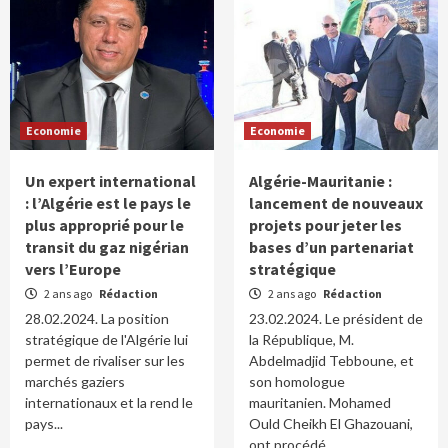
Economie
Economie
Un expert international
Algérie-Mauritanie :
: l’Algérie est le pays le
lancement de nouveaux
plus approprié pour le
projets pour jeter les
transit du gaz nigérian
bases d’un partenariat
vers l’Europe
stratégique
2 ans ago
Rédaction
2 ans ago
Rédaction
28.02.2024. La position
23.02.2024. Le président de
stratégique de l'Algérie lui
la République, M.
permet de rivaliser sur les
Abdelmadjid Tebboune, et
marchés gaziers
son homologue
internationaux et la rend le
mauritanien. Mohamed
pays...
Ould Cheikh El Ghazouani,
ont procédé,...