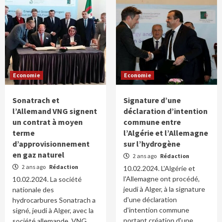
Economie
Economie
Sonatrach et
Signature d’une
l’Allemand VNG signent
déclaration d’intention
un contrat à moyen
commune entre
terme
l’Algérie et l’Allemagne
d’approvisionnement
sur l’hydrogène
en gaz naturel
2 ans ago
Rédaction
2 ans ago
Rédaction
10.02.2024. L'Algérie et
l'Allemagne ont procédé,
10.02.2024. La société
jeudi à Alger, à la signature
nationale des
d'une déclaration
hydrocarbures Sonatrach a
d'intention commune
signé, jeudi à Alger, avec la
portant création d'une
société allemande, VNG