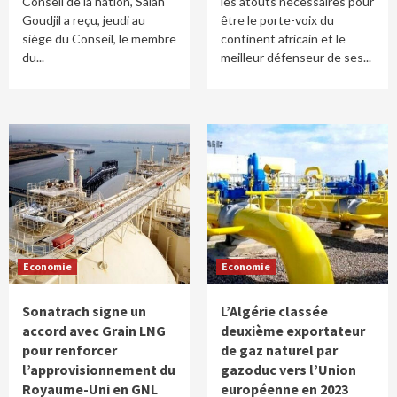
Conseil de la nation, Salah
les atouts nécessaires pour
Goudjil a reçu, jeudi au
être le porte-voix du
siège du Conseil, le membre
continent africain et le
du...
meilleur défenseur de ses...
Economie
Economie
Sonatrach signe un
L’Algérie classée
accord avec Grain LNG
deuxième exportateur
pour renforcer
de gaz naturel par
l’approvisionnement du
gazoduc vers l’Union
Royaume-Uni en GNL
européenne en 2023