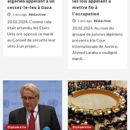
algérien appelant à un
les lois appelant à
cessez-le-feu à Gaza
mettre fin à
l’occupation
2 ans ago
Rédaction
2 ans ago
Rédaction
20.02.2024. Comme cela
était attendu, les Etats-
20.02.2024. Au nom du
Unis ont opposé ce mardi
groupe de juristes algériens
au Conseil de sécurité leur
présents à la Cour
véto à un projet...
internationale de Justice,
Ahmed Laraba a souligné
mardi...
Diplomatie
Diplomatie