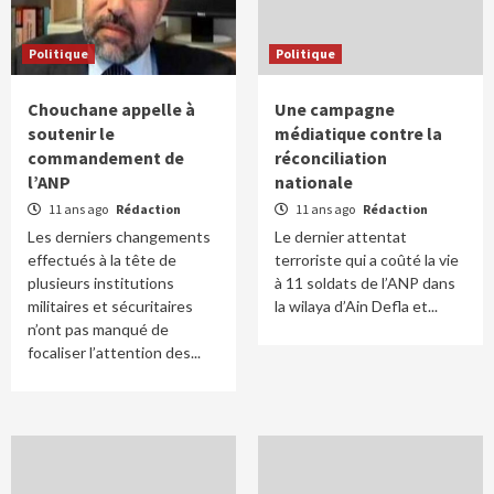
Politique
Politique
Chouchane appelle à
Une campagne
soutenir le
médiatique contre la
commandement de
réconciliation
l’ANP
nationale
11 ans ago
Rédaction
11 ans ago
Rédaction
Les derniers changements
Le dernier attentat
effectués à la tête de
terroriste qui a coûté la vie
plusieurs institutions
à 11 soldats de l’ANP dans
militaires et sécuritaires
la wilaya d’Ain Defla et...
n’ont pas manqué de
focaliser l’attention des...