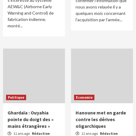
s’intéresse au système
confirmer l’information que
AEW&C (Airborne Early
nous avons relayée il y a
Warning and Control) de
quelques mois concernant
fabrication indienne.
l’acquisition par l’armée...
monté...
Politique
Economie
Ghardaïa : Ouyahia
Hanoune met en garde
pointe du doigt des «
contre les dérives
mains étrangères »
oligarchiques
11 ans ago
Rédaction
11 ans ago
Rédaction