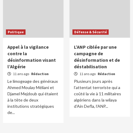
Politique
Défense & Sécurité
Appel à la vigilance
L’ANP ciblée par une
contre la
campagne de
désinformation visant
désinformation et de
l’Algérie
déstabilisation
11 ans ago
Rédaction
11 ans ago
Rédaction
Le limogeage des généraux
Plusieurs jours après
Ahmed Moulay Méliani et
l’attentat terroriste qui a
Djamel Mejdoub qui étaient
coûté la vie à 11 militaires
à la tête de deux
algériens dans la wilaya
institutions stratégiques
d’Ain Defla, l’ANP...
de...