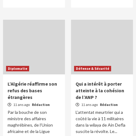
Diplomatie
Défense & Sécurité
L’Algérie réaffirme son
Qui a intérêt à porter
refus des bases
atteinte à la cohésion
étrangères
de l’ANP ?
11 ans ago
Rédaction
11 ans ago
Rédaction
Par la bouche de son
L’attentat meurtrier qui a
ministre des affaires
coûté la vie à 11 militaires
maghrébines, de l’Union
dans la wilaya de Ain Defla
africaine et de la Ligue
suscite la révolte. Le...