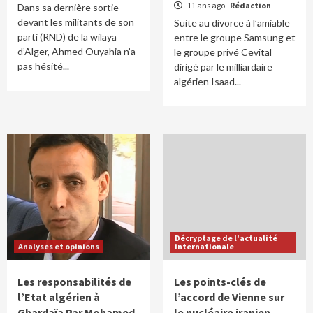
11 ans ago
Rédaction
Dans sa dernière sortie
devant les militants de son
Suite au divorce à l’amiable
parti (RND) de la wilaya
entre le groupe Samsung et
d’Alger, Ahmed Ouyahia n’a
le groupe privé Cevital
pas hésité...
dirigé par le milliardaire
algérien Isaad...
Décryptage de l'actualité
Analyses et opinions
internationale
Les responsabilités de
Les points-clés de
l’Etat algérien à
l’accord de Vienne sur
Ghardaïa Par Mohamed
le nucléaire iranien