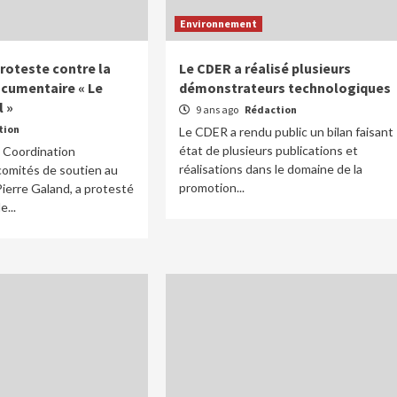
Environnement
roteste contre la
Le CDER a réalisé plusieurs
ocumentaire « Le
démonstrateurs technologiques
l »
9 ans ago
Rédaction
tion
Le CDER a rendu public un bilan faisant
état de plusieurs publications et
a Coordination
réalisations dans le domaine de la
omités de soutien au
promotion...
Pierre Galand, a protesté
...