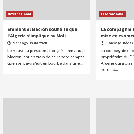
International
International
Emmanuel Macron souhaite que
La compagnie e
l’Algérie s’implique au Mali
mise en exame
9 ans ago
Rédaction
9 ans ago
Rédac
Le nouveau président français, Emmanuel
La compagnie espa
Macron, est en train de se rendre compte
propriétaire du D
que son pays s'est embourbé dans une...
Algérie qui a cras
nord du...