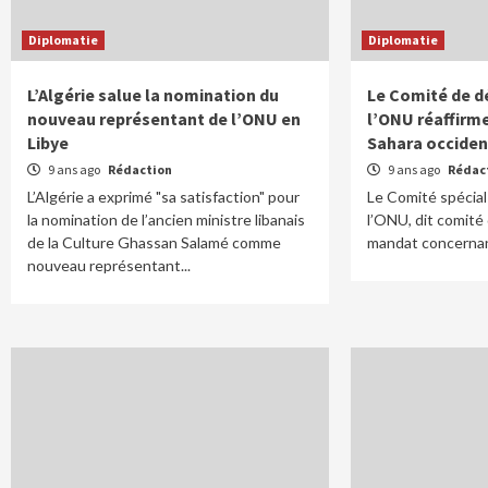
Diplomatie
Diplomatie
L’Algérie salue la nomination du
Le Comité de d
nouveau représentant de l’ONU en
l’ONU réaffirm
Libye
Sahara occiden
9 ans ago
Rédaction
9 ans ago
Rédac
L’Algérie a exprimé "sa satisfaction" pour
Le Comité spécial
la nomination de l’ancien ministre libanais
l’ONU, dit comité 
de la Culture Ghassan Salamé comme
mandat concernant
nouveau représentant...