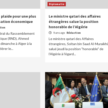
Diplomatie
plaide pour une plus
Le ministre qatari des affaires
isation économique
étrangères salue la position
honorable de l’Algérie
tion
9 ans ago
Rédaction
néral du Rassemblement
tique (RND), Ahmed
Le ministre qatari des Affaires
 dimanche à Alger à la
étrangères, Soltan bin Saad Al-Muraikhi,
érer le...
salué jeudi la position "honorable" de
l'Algérie à l'égard...