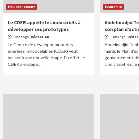
Environnement
Economie
Le CDER appelle les industriels à
Abdelmadjid T
développer ses prototypes
son plan d’acti
9 ans ago
Rédaction
9 ans ago
Rédac
Le Centre de développement des
Abdelmadjid Tebb
énergies renouvelables (CDER) veut
mardi, le Plan d'a
passer à une nouvelle étape. En effet, le
gouvernement dev
CDER a engagé...
cinq chapitres, le p