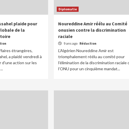
Diplomatie
sahel plaide pour
Noureddine Amir réélu au Comité
lobale de la
onusien contre la discrimination
toire
raciale
tion
9 ans ago
Rédaction
ffaires étrangères,
L’Algérien Noureddine Amir est
el, a plaidé vendredi à
triomphalement réélu au comité pour
 d'une action sur les
l’élimination de la discrimination raciale 
..
l’ONU pour un cinquième mandat...