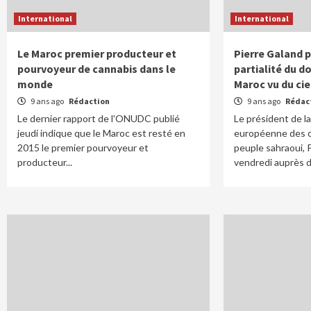
International
International
Le Maroc premier producteur et
Pierre Galand p
pourvoyeur de cannabis dans le
partialité du d
monde
Maroc vu du cie
9 ans ago
Rédaction
9 ans ago
Rédac
Le dernier rapport de l'ONUDC publié
Le président de l
jeudi indique que le Maroc est resté en
européenne des c
2015 le premier pourvoyeur et
peuple sahraoui, 
producteur...
vendredi auprès de