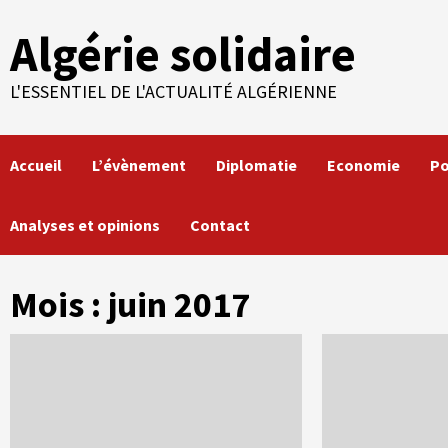
Skip
Algérie solidaire
to
content
L'ESSENTIEL DE L'ACTUALITÉ ALGÉRIENNE
Accueil
L’évènement
Diplomatie
Economie
Po
Analyses et opinions
Contact
Mois :
juin 2017