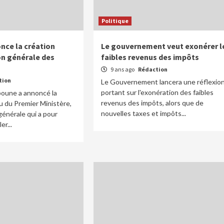
Politique
ce la création
Le gouvernement veut exonérer l
on générale des
faibles revenus des impôts
9 ans ago
Rédaction
tion
Le Gouvernement lancera une réflexio
portant sur l'exonération des faibles
oune a annoncé la
revenus des impôts, alors que de
au du Premier Ministère,
nouvelles taxes et impôts...
générale qui a pour
er...