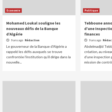
Economie
Politique
Mohamed Loukal souligne les
Tebboune annon
nouveaux défis de la Banque
d’une Inspecti
d’Algérie
finances
9 ans ago
Rédaction
9 ans ago
Rédac
Le gouverneur de la Banque d'Algérie a
Abdelmadjid Tebb
rappelé les défis auxquels se trouve
création, au nive
confrontée l'institution qu'il dirige dans la
d'une inspection 
nouvelle...
mission de contrôl