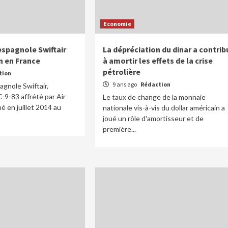
Economie
spagnole Swiftair
La dépréciation du dinar a contrib
n en France
à amortir les effets de la crise
pétrolière
tion
9 ans ago
Rédaction
gnole Swiftair,
C-9-83 affrété par Air
Le taux de change de la monnaie
hé en juillet 2014 au
nationale vis-à-vis du dollar américain a
joué un rôle d'amortisseur et de
première...