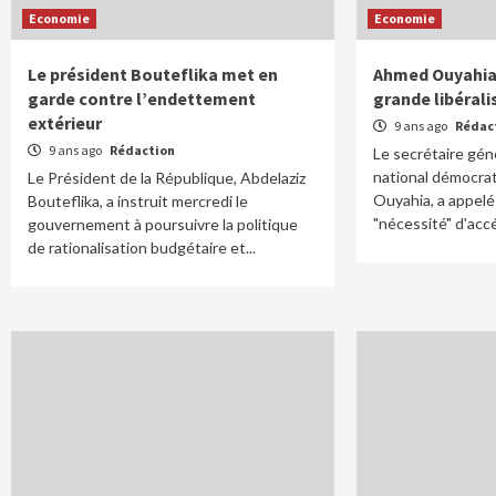
Economie
Economie
Le président Bouteflika met en
Ahmed Ouyahia 
garde contre l’endettement
grande libéral
extérieur
9 ans ago
Rédac
9 ans ago
Rédaction
Le secrétaire gé
national démocra
Le Président de la République, Abdelaziz
Ouyahia, a appelé
Bouteflika, a instruit mercredi le
"nécessité" d'accél
gouvernement à poursuivre la politique
de rationalisation budgétaire et...