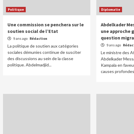
Politique
Diplomatie
Une commission se penchera sur le
Abdelkader Mes
soutien social de l’Etat
une approche g
question migra
9 ans ago
Rédaction
9 ans ago
Rédac
La politique de soutien aux catégories
sociales démunies continue de susciter
Le ministre des A
des discussions au sein de la classe
Abdelkader Messah
politique. Abdelmadjid...
Kampala en faveur
causes profondes.