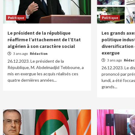
Politique
Politique
Le président de la république
Les grands axes
réaffirme l’attachement de l’Etat
politique indust
algérien à son caractère social
diversificatio
exergue
3 ans ago
Rédaction
3 ans ago
Rédac
26.12.2023. Le président de la
République, M. Abdelmadjid Tebboune, a
26.12.2023. Le dis
mis en exergue les acquis réalisés ces
prononcé par prés
quatre dernières années...
lundi, a été l'occa
grands...