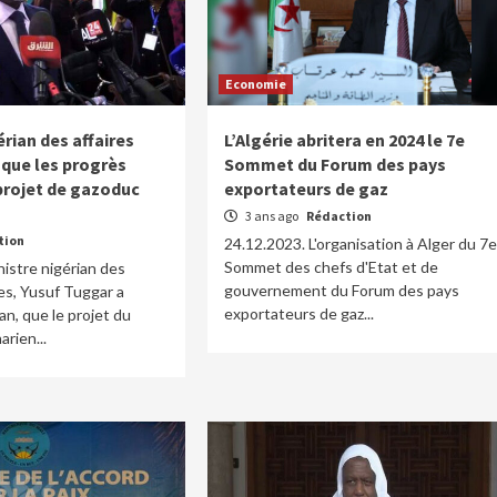
Economie
érian des affaires
L’Algérie abritera en 2024 le 7e
que les progrès
Sommet du Forum des pays
 projet de gazoduc
exportateurs de gaz
3 ans ago
Rédaction
tion
24.12.2023. L'organisation à Alger du 7e
Sommet des chefs d'Etat et de
nistre nigérian des
gouvernement du Forum des pays
es, Yusuf Tuggar a
exportateurs de gaz...
ran, que le projet du
rien...