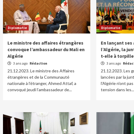
Diplomatie
Diplomatie
Le ministre des affaires étrangères
En lançant ses
convoque l’ambassadeur du Mali en
l’Algérie, la j
Algérie
t-elle à torpill
3 ans ago
Rédaction
3 ans ago
Rédac
21.12.2023. Le ministre des Affaires
21.12.2023. Les g
étrangères et de la Communauté
lancées par la ju
nationale à l’étranger, Ahmed Attaf, a
l'Algérie n'ont p
convoqué jeudi l’ambassadeur de...
tension dans les..