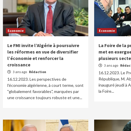
Economie
Economie
Le FMI invite l’Algérie à poursuivre
La Foire de la 
les réformes en vue de diversifier
met en exergue
l’économie et renforcer la
plusieurs secte
croissance
3 ans ago
Rédac
3 ans ago
Rédaction
16.12.2023. Le Pr
République, M. A
16.12.2023. Les perspectives de
inauguré jeudi à A
l'économie algérienne, à court terme, sont
la Foire...
"globalement favorables", marquées par
une croissance toujours robuste et une...