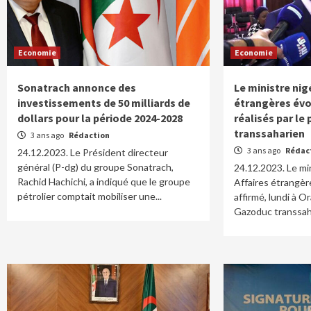
Economie
Economie
Sonatrach annonce des
Le ministre nig
investissements de 50 milliards de
étrangères évo
dollars pour la période 2024-2028
réalisés par le
transsaharien
3 ans ago
Rédaction
3 ans ago
Rédac
24.12.2023. Le Président directeur
général (P-dg) du groupe Sonatrach,
24.12.2023. Le mi
Rachid Hachichi, a indiqué que le groupe
Affaires étrangèr
pétrolier comptait mobiliser une...
affirmé, lundi à O
Gazoduc transsaha