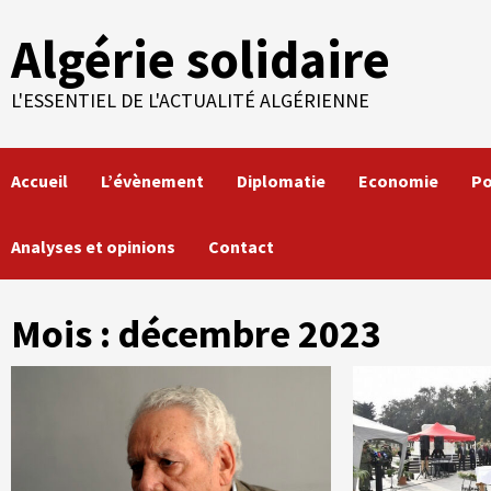
Skip
Algérie solidaire
to
content
L'ESSENTIEL DE L'ACTUALITÉ ALGÉRIENNE
Accueil
L’évènement
Diplomatie
Economie
Po
Analyses et opinions
Contact
Mois :
décembre 2023