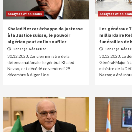
Analyses et opinions
Analyses et opinio
Khaled Nezzar échappe de justesse
Les généraux To
à la Justice suisse, le pouvoir
milliardaire Re
algérien peut enfin souffler
funérailles de
3 ans ago
Rédaction
3 ans ago
Rédac
30.12.2023. L'ancien ministre de la
30.12.2023. La dé
défense nationale, le général Khaled
Général-Major à la
Nezzar, est décédé ce vendredi 29
ministre de la Dé
décembre à Alger. Une...
Nezzar, a été inhu