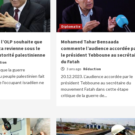
Diplomatie
 l’OLP souhaite que
Mohamed Tahar Bensaada
za revienne sous le
commente l’audience accordée p
utorité palestinienne
le président Tebboune au secréta
du Fatah
tion
3 ans ago
Rédaction
 que la guerre
u peuple palestinien fait
20.12.2023. L'audience accordée par le
 l'occupant israélien ne
président Tebboune au secrétaire du
mouvement Fatah dans cette étape
critique de la guerre de...