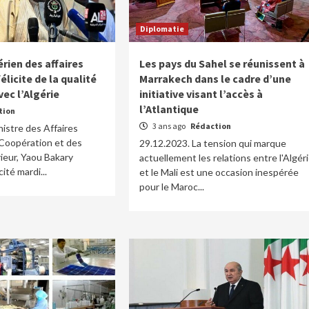
Diplomatie
érien des affaires
Les pays du Sahel se réunissent à
élicite de la qualité
Marrakech dans le cadre d’une
vec l’Algérie
initiative visant l’accès à
l’Atlantique
tion
3 ans ago
Rédaction
nistre des Affaires
 Coopération et des
29.12.2023. La tension qui marque
rieur, Yaou Bakary
actuellement les relations entre l'Algér
cité mardi...
et le Mali est une occasion inespérée
pour le Maroc...