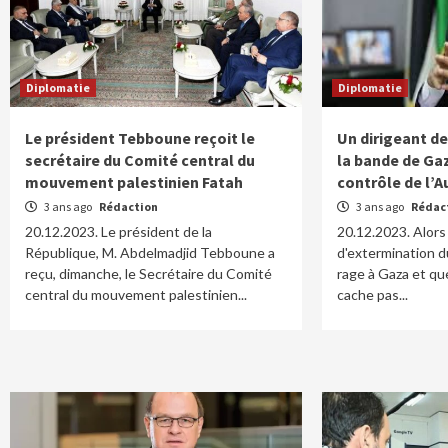
Diplomatie
Diplomatie
Le président Tebboune reçoit le
Un dirigeant de
secrétaire du Comité central du
la bande de Ga
mouvement palestinien Fatah
contrôle de l’A
3 ans ago
Rédaction
3 ans ago
Rédac
20.12.2023. Le président de la
20.12.2023. Alors
République, M. Abdelmadjid Tebboune a
d'extermination d
reçu, dimanche, le Secrétaire du Comité
rage à Gaza et que
central du mouvement palestinien...
cache pas...