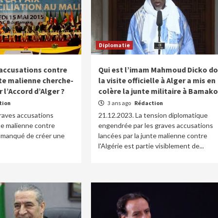
Diplomatie
 accusations contre
Qui est l’imam Mahmoud Dicko do
unte malienne cherche-
la visite officielle à Alger a mis en
er l’Accord d’Alger ?
colère la junte militaire à Bamako
tion
3 ans ago
Rédaction
raves accusations
21.12.2023. La tension diplomatique
nte malienne contre
engendrée par les graves accusations
as manqué de créer une
lancées par la junte malienne contre
.
l'Algérie est partie visiblement de...