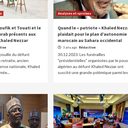
ns
Analyses et opinions
ufik et Touati et le
Quand le « patriote » Khaled Nezz
brab présents aux
plaidait pour le plan d’autonomie
 Khaled Nezzar
marocain au Sahara occidental
tion
3 ans ago
Rédaction
pouille du défunt
30.12.2023. Les funérailles
 retraite, ancien
"présidentielles" organisées par le pouv
fense nationale, Khaled
algérien au défunt Khaled Nezzar ont
mée...
suscité une grande polémique parmi les.