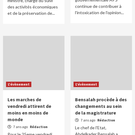
ministre, chargé du suivi
continue de contribuer à
des activités économiques
l'intoxication de l'opinion...
et de la préservation de...
L'évènement
L'évènement
Les marches de
Bensalah procède à des
vendredi attirent de
changements au sein
moins en moins de
de la magistrature
monde
7 ans ago
Rédaction
7 ans ago
Rédaction
Le chef de l'Etat,
Abdelkader Bensalah a
Pour le 25eme vendredi