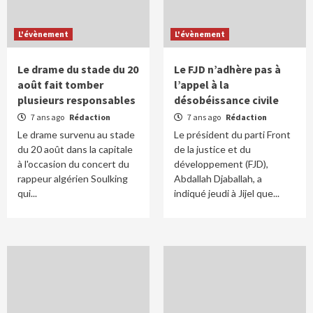
L'évènement
L'évènement
Le drame du stade du 20
Le FJD n’adhère pas à
août fait tomber
l’appel à la
plusieurs responsables
désobéissance civile
7 ans ago
Rédaction
7 ans ago
Rédaction
Le drame survenu au stade
Le président du parti Front
du 20 août dans la capitale
de la justice et du
à l'occasion du concert du
développement (FJD),
rappeur algérien Soulking
Abdallah Djaballah, a
qui...
indiqué jeudi à Jijel que...