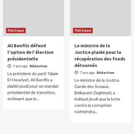
Politique
Politique
Ali Benflis défend
Le ministre de la
l’option de l’élection
Justice plaide pour la
présidentielle
récupération des fonds
détournés
7 ans ago
Rédaction
7 ans ago
Rédaction
Le président du parti Talaïe
El-Houriyet, Ali Benflis a
Le ministre de la Justice,
plaidé jeudi pour un mandat
Garde des Sceaux,
présidentiel de transition,
Belkacem Zeghmati, a
estimant que la...
indiqué jeudi que la lutte
contre la corruption
n'atteindra...