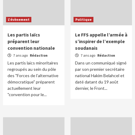
L'évènement
Politique
Les partis laïcs
Le FFS appelle l’armée à
préparent leur
s’inspirer de l’exemple
convention nationale
soudanais
7 ans ago
Rédaction
7 ans ago
Rédaction
Les partis laïcs minoritaires
Dans un communiqué signé
regroupés au sein du pôle
par son premier secrétaire
des "Forces de l’alternative
national Hakim Belahcel et
démocratique" préparent
daté datant du 19 août
actuellement leur
dernier, le Front...
"convention pour le...