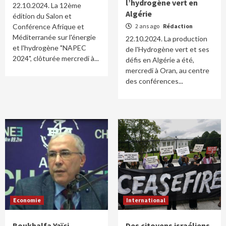
l’hydrogène vert en
22.10.2024. La 12ème
Algérie
édition du Salon et
Conférence Afrique et
2 ans ago
Rédaction
Méditerranée sur l'énergie
22.10.2024. La production
et l'hydrogène "NAPEC
de l'Hydrogène vert et ses
2024", clôturée mercredi à...
défis en Algérie a été,
mercredi à Oran, au centre
des conférences...
Economie
International
Boukhalfa Yaïci
Des citoyens israéliens