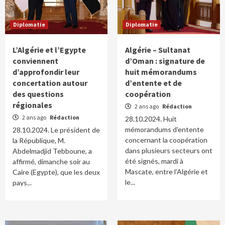
Diplomatie
Diplomatie
L’Algérie et l’Egypte
Algérie – Sultanat
conviennent
d’Oman : signature de
d’approfondir leur
huit mémorandums
concertation autour
d’entente et de
des questions
coopération
régionales
2 ans ago
Rédaction
2 ans ago
Rédaction
28.10.2024. Huit
mémorandums d'entente
28.10.2024. Le président de
concernant la coopération
la République, M.
dans plusieurs secteurs ont
Abdelmadjid Tebboune, a
été signés, mardi à
affirmé, dimanche soir au
Mascate, entre l'Algérie et
Caire (Egypte), que les deux
le...
pays...