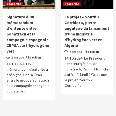
Economie
Economie
Signature d’un
Le projet « South 2
mémorandum
Corridor », pierre
d’entente entre
angulaire du lancement
Sonatrach et la
d’une industrie
compagnie espagnole
d’hydrogène vert en
CEPSA sur l’hydrogène
Algérie
vert
2 ans ago
Rédaction
2 ans ago
Rédaction
14.10.2024. Le Président
directeur général de
14.10.2024. Un
Sonatrach, Rachid Hachichi
mémorandum d'entente a
a affirmé, lundi à Oran, que
été signé lundi à Oran
le projet "South 2
entre le groupe Sonatrach
Corridor"...
et la compagnie espagnole
du pétrole...