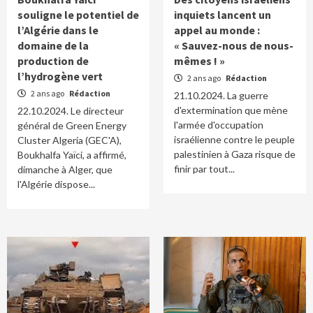
souligne le potentiel de
inquiets lancent un
l’Algérie dans le
appel au monde :
domaine de la
« Sauvez-nous de nous-
production de
mêmes ! »
l’hydrogène vert
2 ans ago
Rédaction
2 ans ago
Rédaction
21.10.2024. La guerre
d'extermination que mène
22.10.2024. Le directeur
l'armée d'occupation
général de Green Energy
israélienne contre le peuple
Cluster Algeria (GEC'A),
palestinien à Gaza risque de
Boukhalfa Yaïci, a affirmé,
finir par tout...
dimanche à Alger, que
l'Algérie dispose...