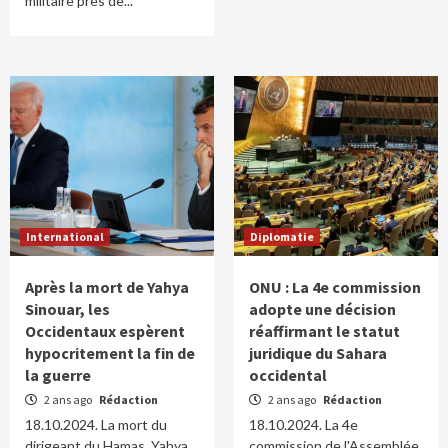
militaire près de...
International
Diplomatie
Après la mort de Yahya
ONU : La 4e commission
Sinouar, les
adopte une décision
Occidentaux espèrent
réaffirmant le statut
hypocritement la fin de
juridique du Sahara
la guerre
occidental
2 ans ago
Rédaction
2 ans ago
Rédaction
18.10.2024. La mort du
18.10.2024. La 4e
dirigeant du Hamas, Yahya
commission de l'Assemblée