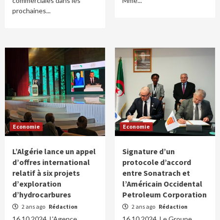
commerciales dans les
Mme...
prochaines...
Economie
Economie
L’Algérie lance un appel
Signature d’un
d’offres international
protocole d’accord
relatif à six projets
entre Sonatrach et
d’exploration
l’Américain Occidental
d’hydrocarbures
Petroleum Corporation
2 ans ago
Rédaction
2 ans ago
Rédaction
16.10.2024. L'Agence
16.10.2024. Le Groupe