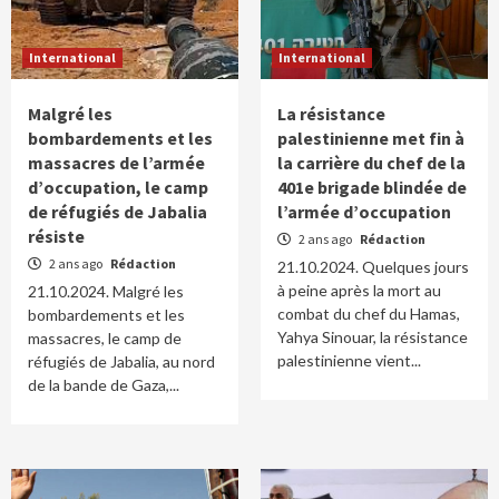
International
International
Malgré les
La résistance
bombardements et les
palestinienne met fin à
massacres de l’armée
la carrière du chef de la
d’occupation, le camp
401e brigade blindée de
de réfugiés de Jabalia
l’armée d’occupation
résiste
2 ans ago
Rédaction
2 ans ago
Rédaction
21.10.2024. Quelques jours
à peine après la mort au
21.10.2024. Malgré les
combat du chef du Hamas,
bombardements et les
Yahya Sinouar, la résistance
massacres, le camp de
palestinienne vient...
réfugiés de Jabalia, au nord
de la bande de Gaza,...