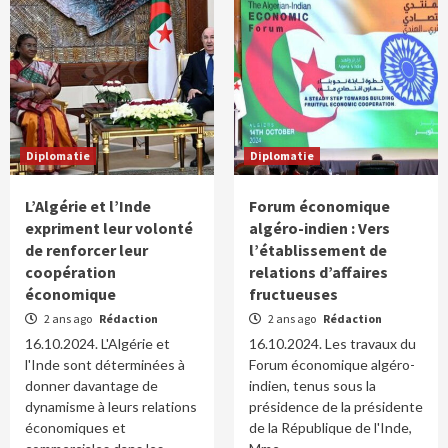
Diplomatie
Diplomatie
L’Algérie et l’Inde
Forum économique
expriment leur volonté
algéro-indien : Vers
de renforcer leur
l’établissement de
coopération
relations d’affaires
économique
fructueuses
2 ans ago
Rédaction
2 ans ago
Rédaction
16.10.2024. L'Algérie et
16.10.2024. Les travaux du
l'Inde sont déterminées à
Forum économique algéro-
donner davantage de
indien, tenus sous la
dynamisme à leurs relations
présidence de la présidente
économiques et
de la République de l'Inde,