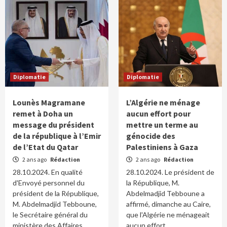
Diplomatie
Diplomatie
Lounès Magramane
L’Algérie ne ménage
remet à Doha un
aucun effort pour
message du président
mettre un terme au
de la république à l’Emir
génocide des
de l’Etat du Qatar
Palestiniens à Gaza
2 ans ago
Rédaction
2 ans ago
Rédaction
28.10.2024. En qualité
28.10.2024. Le président de
d'Envoyé personnel du
la République, M.
président de la République,
Abdelmadjid Tebboune a
M. Abdelmadjid Tebboune,
affirmé, dimanche au Caire,
le Secrétaire général du
que l'Algérie ne ménageait
ministère des Affaires...
aucun effort...