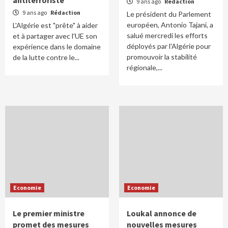
antiterroriste
9 ans ago
Rédaction
9 ans ago
Rédaction
Le président du Parlement
européen, Antonio Tajani, a
L'Algérie est "prête" à aider
salué mercredi les efforts
et à partager avec l'UE son
déployés par l'Algérie pour
expérience dans le domaine
promouvoir la stabilité
de la lutte contre le...
régionale,...
Economie
Economie
Le premier ministre
Loukal annonce de
promet des mesures
nouvelles mesures