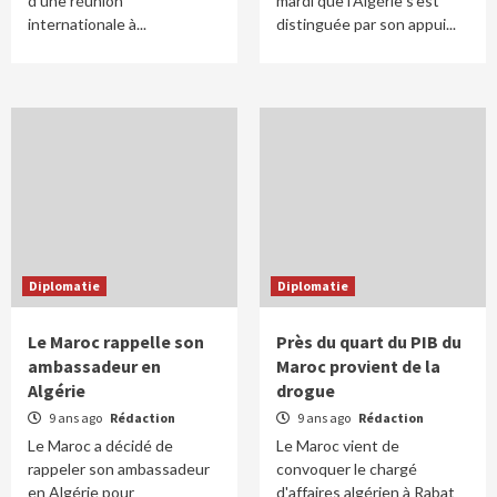
d'une réunion
mardi que l'Algérie s'est
internationale à...
distinguée par son appui...
Diplomatie
Diplomatie
Le Maroc rappelle son
Près du quart du PIB du
ambassadeur en
Maroc provient de la
Algérie
drogue
9 ans ago
Rédaction
9 ans ago
Rédaction
Le Maroc a décidé de
Le Maroc vient de
rappeler son ambassadeur
convoquer le chargé
en Algérie pour
d'affaires algérien à Rabat