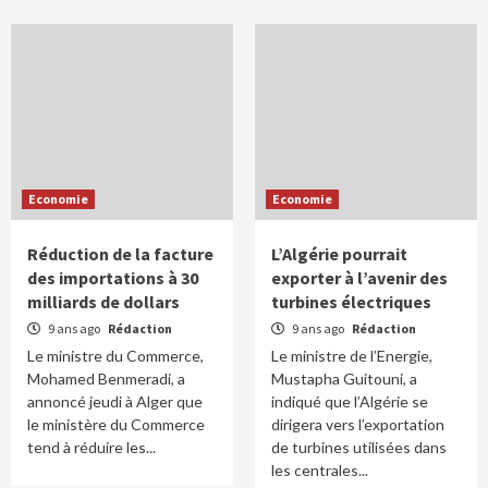
Economie
Economie
Réduction de la facture
L’Algérie pourrait
des importations à 30
exporter à l’avenir des
milliards de dollars
turbines électriques
9 ans ago
Rédaction
9 ans ago
Rédaction
Le ministre du Commerce,
Le ministre de l’Energie,
Mohamed Benmeradi, a
Mustapha Guitouni, a
annoncé jeudi à Alger que
indiqué que l’Algérie se
le ministère du Commerce
dirigera vers l’exportation
tend à réduire les...
de turbines utilisées dans
les centrales...