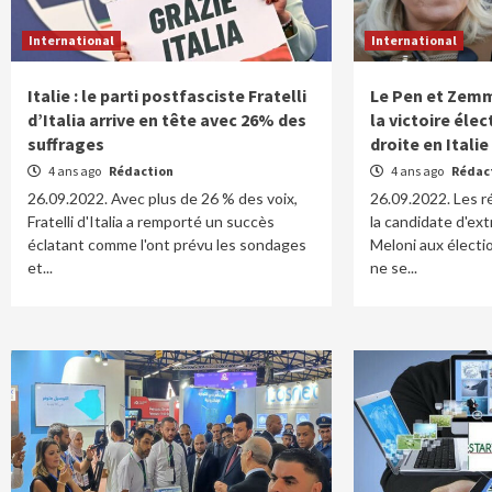
International
International
Italie : le parti postfasciste Fratelli
Le Pen et Zemm
d’Italia arrive en tête avec 26% des
la victoire éle
suffrages
droite en Italie
4 ans ago
Rédaction
4 ans ago
Rédac
26.09.2022. Avec plus de 26 % des voix,
26.09.2022. Les ré
Fratelli d'Italia a remporté un succès
la candidate d'ex
éclatant comme l'ont prévu les sondages
Meloni aux électio
et...
ne se...