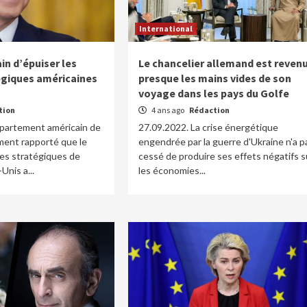
International
ain d’épuiser les
Le chancelier allemand est reven
égiques américaines
presque les mains vides de son
voyage dans les pays du Golfe
tion
4 ans ago
Rédaction
épartement américain de
27.09.2022. La crise énergétique
ment rapporté que le
engendrée par la guerre d'Ukraine n'a p
es stratégiques de
cessé de produire ses effets négatifs s
Unis a...
les économies...