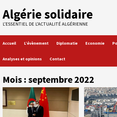
Skip
Algérie solidaire
to
content
L'ESSENTIEL DE L'ACTUALITÉ ALGÉRIENNE
Accueil
L’évènement
Diplomatie
Economie
Po
Analyses et opinions
Contact
Mois :
septembre 2022