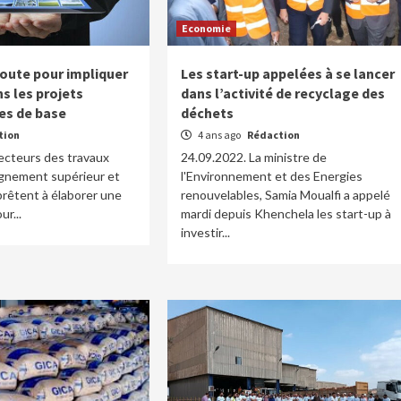
Economie
route pour impliquer
Les start-up appelées à se lancer
ns les projets
dans l’activité de recyclage des
res de base
déchets
tion
4 ans ago
Rédaction
ecteurs des travaux
24.09.2022. La ministre de
eignement supérieur et
l'Environnement et des Energies
prêtent à élaborer une
renouvelables, Samia Moualfi a appelé
ur...
mardi depuis Khenchela les start-up à
investir...