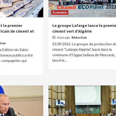
Economie
nt le premier
Le groupe Lafarge lance le premi
icain de ciment et
ciment vert d’Algérie
4 ans ago
Rédaction
tion
23.09.2022. Le groupe de production d
ciment "Lafarge Algérie", basé dans la
e Edition du Salon
commune d'Oggaz (wilaya de Mascara), 
travaux publics a été
lancé le...
es compagnies qui
.