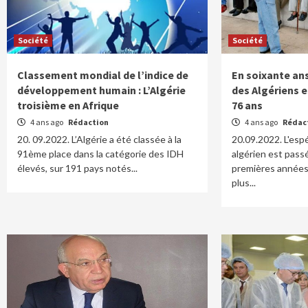
Société
Société
Classement mondial de l’indice de
En soixante ans
développement humain : L’Algérie
des Algériens e
troisième en Afrique
76 ans
4 ans ago
Rédaction
4 ans ago
Rédac
20. 09.2022. L’Algérie a été classée à la
20.09.2022. L'esp
91ème place dans la catégorie des IDH
algérien est pass
élevés, sur 191 pays notés...
premières années
plus...