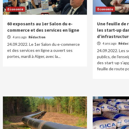
Economie
Economie
60 exposants au 1er Salon du e-
Une feuille de 
commerce et des services en ligne
les start-up da
d’infrastructu
4 ans ago
Rédaction
4 ans ago
Rédac
24.09.2022. Le 1er Salon du e-commerce
et des services en ligne a ouvert ses
24.09.2022. Les s
portes, mardi à Alger, avec la...
publics, de l'ens
des start-up s'ap
feuille de route po