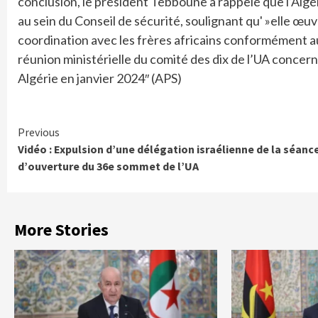
conclusion, le président Tebboune a rappelé que l’Algé
au sein du Conseil de sécurité, soulignant qu' »elle œuv
coordination avec les frères africains conformément au
réunion ministérielle du comité des dix de l’UA concer
Algérie en janvier 2024″ (APS)
Continue
Previous
Vidéo : Expulsion d’une délégation israélienne de la séanc
Reading
d’ouverture du 36e sommet de l’UA
More Stories