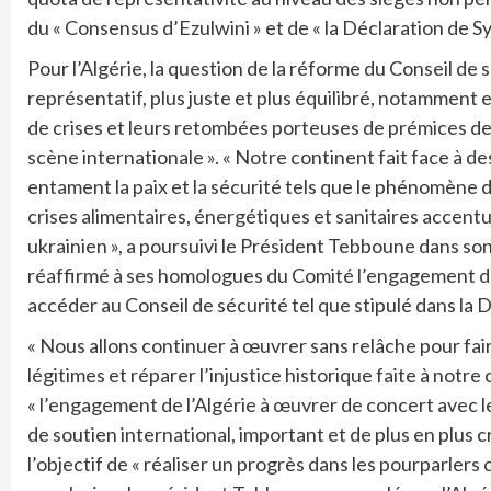
du « Consensus d’Ezulwini » et de « la Déclaration de Sy
Pour l’Algérie, la question de la réforme du Conseil de
représentatif, plus juste et plus équilibré, notamment
de crises et leurs retombées porteuses de prémices d
scène internationale ». « Notre continent fait face à 
entament la paix et la sécurité tels que le phénomène d
crises alimentaires, énergétiques et sanitaires accentu
ukrainien », a poursuivi le Président Tebboune dans son 
réaffirmé à ses homologues du Comité l’engagement de l
accéder au Conseil de sécurité tel que stipulé dans la 
« Nous allons continuer à œuvrer sans relâche pour fair
légitimes et réparer l’injustice historique faite à notre c
« l’engagement de l’Algérie à œuvrer de concert avec l
de soutien international, important et de plus en plus cr
l’objectif de « réaliser un progrès dans les pourparlers