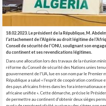
18.02.2023.
Le président de la République, M. Abdel
l’attachement de l’Algérie au droit légitime de l’Af
Conseil de sécurité de l’ONU, soulignant son engage
du continent et ses revendications légitimes.
Dans une allocution lors des travaux de la réunion minis
réforme du Conseil de sécurité des Nations unies tenu
gouvernement de l’UA, lue en son nom par le Premier 
République a salué « l’esprit de coopération continue e
des pays africains frères dans les fora internationaux e
africaine unifiée ». Cette démarche, précise le Présiden
de permettre au continent d’obtenir deux sièges perma
quota de représentativité au niveau des sièges non pe