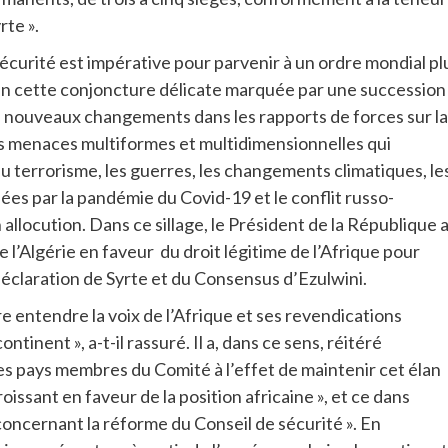
rte ».
 sécurité est impérative pour parvenir à un ordre mondial pl
 en cette conjoncture délicate marquée par une succession
e nouveaux changements dans les rapports de forces sur la
des menaces multiformes et multidimensionnelles qui
u terrorisme, les guerres, les changements climatiques, le
ées par la pandémie du Covid-19 et le conflit russo-
allocution. Dans ce sillage, le Président de la République 
’Algérie en faveur du droit légitime de l’Afrique pour
Déclaration de Syrte et du Consensus d’Ezulwini.
e entendre la voix de l’Afrique et ses revendications
ontinent », a-t-il rassuré. Il a, dans ce sens, réitéré
es pays membres du Comité à l’effet de maintenir cet élan
oissant en faveur de la position africaine », et ce dans
 concernant la réforme du Conseil de sécurité ». En