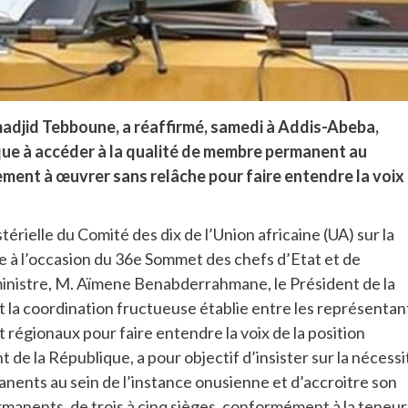
madjid Tebboune, a réaffirmé, samedi à Addis-Abeba,
rique à accéder à la qualité de membre permanent au
ment à œuvrer sans relâche pour faire entendre la voix
térielle du Comité des dix de l’Union africaine (UA) sur la
e à l’occasion du 36e Sommet des chefs d’Etat et de
ministre, M. Aïmene Benabderrahmane, le Président de la
t la coordination fructueuse établie entre les représentan
t régionaux pour faire entendre la voix de la position
t de la République, a pour objectif d’insister sur la nécessi
nents au sein de l’instance onusienne et d’accroitre son
rmanents, de trois à cinq sièges, conformément à la teneur