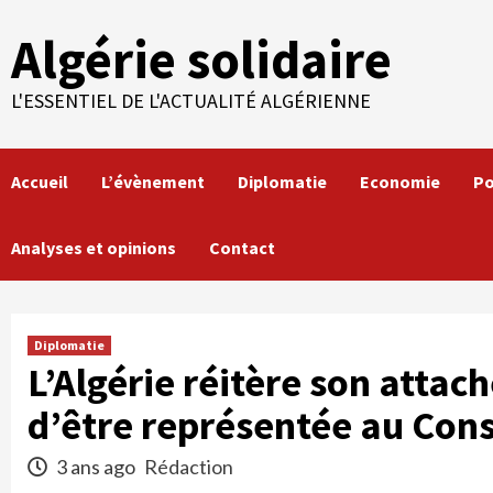
Skip
Algérie solidaire
to
content
L'ESSENTIEL DE L'ACTUALITÉ ALGÉRIENNE
Accueil
L’évènement
Diplomatie
Economie
Po
Analyses et opinions
Contact
Diplomatie
L’Algérie réitère son attac
d’être représentée au Cons
3 ans ago
Rédaction