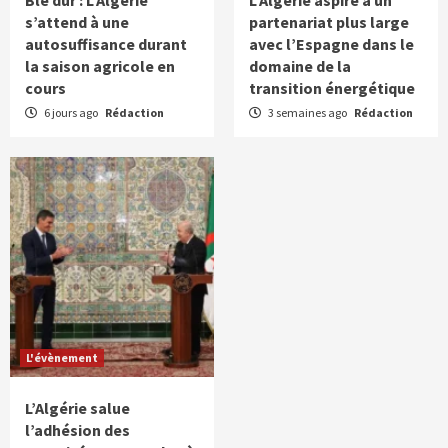
Blé dur : L’Algérie
L’Algérie aspire à un
s’attend à une
partenariat plus large
autosuffisance durant
avec l’Espagne dans le
la saison agricole en
domaine de la
cours
transition énergétique
6 jours ago
Rédaction
3 semaines ago
Rédaction
L'évènement
L’Algérie salue
l’adhésion des