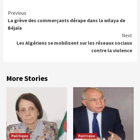
Continue
Previous
La grève des commerçants dérape dans la wilaya de
Reading
Béjaïa
Next
Les Algériens se mobilisent sur les réseaux sociaux
contre la violence
More Stories
Politique
Politique