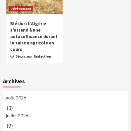
L'évènement
Blé dur : L’Algérie
s’attend à une
autosuffisance durant
la saison agricole en
cours
5 jours ago
Rédaction
Archives
août 2026
(3)
juillet 2026
(9)