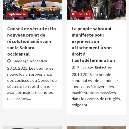
Diplomatie
Diplomatie
Conseil de sécurité : Un
Le peuple sahraoui
nouveau projet de
manifeste pour
résolution américain
exprimer son
sur le Sahara
attachement à son
occidental
droit à
l’autodétermination
9 mois ago
Rédaction
9 mois ago
Rédaction
28.10.2025. Les dernières
nouvelles en provenance
28.10.2025. Le peuple
des coulisses du Conseil de
sahraoui est descendu ce
sécurité font état d'une
lundi dans à travers des
avancée majeure dans les
manifestations massives
discussions...
dans les camps de réfugiés,
exigeant...