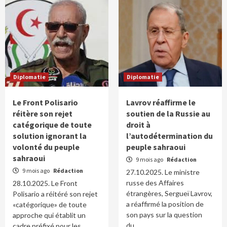
Diplomatie
Diplomatie
Le Front Polisario
Lavrov réaffirme le
réitère son rejet
soutien de la Russie au
catégorique de toute
droit à
solution ignorant la
l’autodétermination du
volonté du peuple
peuple sahraoui
sahraoui
9 mois ago
Rédaction
9 mois ago
Rédaction
27.10.2025. Le ministre
russe des Affaires
28.10.2025. Le Front
étrangères, Sergueï Lavrov,
Polisario a réitéré son rejet
a réaffirmé la position de
«catégorique» de toute
son pays sur la question
approche qui établit un
du...
cadre préfixé pour les