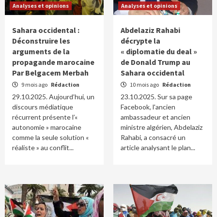
Analyses et opinions
Analyses et opinions
Sahara occidental :
Abdelaziz Rahabi
Déconstruire les
décrypte la
arguments de la
« diplomatie du deal »
propagande marocaine
de Donald Trump au
Par Belgacem Merbah
Sahara occidental
9 mois ago
Rédaction
10 mois ago
Rédaction
29.10.2025. Aujourd’hui, un
23.10.2025. Sur sa page
discours médiatique
Facebook, l'ancien
récurrent présente l’«
ambassadeur et ancien
autonomie » marocaine
ministre algérien, Abdelaziz
comme la seule solution «
Rahabi, a consacré un
réaliste » au conflit...
article analysant le plan...