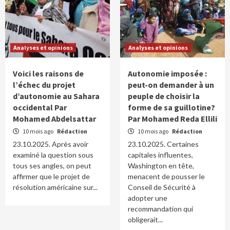
Analyses et opinions
Analyses et opinions
Voici les raisons de
Autonomie imposée :
l’échec du projet
peut-on demander à un
d’autonomie au Sahara
peuple de choisir la
occidental Par
forme de sa guillotine?
Mohamed Abdelsattar
Par Mohamed Reda Ellili
10 mois ago
Rédaction
10 mois ago
Rédaction
23.10.2025. Après avoir
23.10.2025. Certaines
examiné la question sous
capitales influentes,
tous ses angles, on peut
Washington en tête,
affirmer que le projet de
menacent de pousser le
résolution américaine sur...
Conseil de Sécurité à
adopter une
recommandation qui
obligerait...