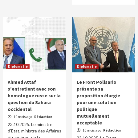
Diplomatie
Diplomatie
Ahmed Attaf
Le Front Polisario
s’entretient avec son
présente sa
homologue russe sur la
proposition élargie
question du Sahara
pour une solution
occidental
politique
mutuellement
10 mois ago
Rédaction
acceptable
23.10.2025. Le ministre
10 mois ago
Rédaction
d'Etat, ministre des Affaires
étrangères, de la
23.10.2025. Le Front