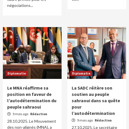
négociations...
Diplomatie
Diplomatie
Le MNA réaffirme sa
La SADC réitère son
position en faveur de
soutien au peuple
l’autodétermination du
sahraoui dans sa quête
peuple sahraoui
pour
l’autodétermination
9 mois ago
Rédaction
9 mois ago
Rédaction
28.10.2025. Le Mouvement
des non-alignés (MNA), a
27.10.2025. Le secrétaire