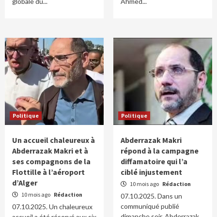
globale du...
Ahmed...
Politique
Politique
Un accueil chaleureux à
Abderrazak Makri
Abderrazak Makri et à
répond à la campagne
ses compagnons de la
diffamatoire qui l’a
Flottille à l’aéroport
ciblé injustement
d’Alger
10 mois ago
Rédaction
10 mois ago
Rédaction
07.10.2025. Dans un
communiqué publié
07.10.2025. Un chaleureux
dimanche soir, Abderrazak
accueil a été réservé aux six