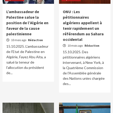
L’ambassadeur de
ONU : Les
Palestine salue la
pétitionnaires
position de l’Algérie en
algériens appellent à
faveur de la cause
tenir rapidement un
palestinienne
référendum au Sahara
occidental
10 mois ago
Rédaction
10 mois ago
Rédaction
15.10.2025. L'ambassadeur
de l'Etat de Palestine en
15.10.2025. Des
Algérie, Fayez Abu Aita, a
pétitionnaires algériens
salué la teneur de
intervenant, à New York, à
l'allocution du président
la Quatrième Commission
de...
de l'Assemblée générale
des Nations unies chargée
des...