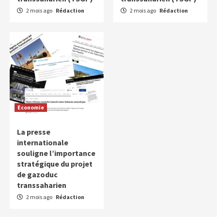
2 mois ago
Rédaction
2 mois ago
Rédaction
Economie
La presse
internationale
souligne l’importance
stratégique du projet
de gazoduc
transsaharien
2 mois ago
Rédaction