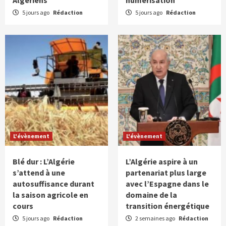
Algériens
numérisation
5 jours ago
Rédaction
5 jours ago
Rédaction
L'évènement
L'évènement
Blé dur : L’Algérie
L’Algérie aspire à un
s’attend à une
partenariat plus large
autosuffisance durant
avec l’Espagne dans le
la saison agricole en
domaine de la
cours
transition énergétique
5 jours ago
Rédaction
2 semaines ago
Rédaction