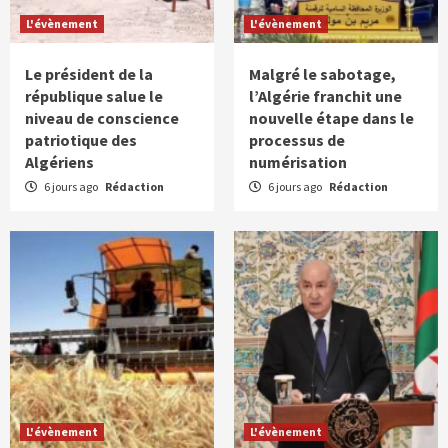
L'évènement
L'évènement
Le président de la
Malgré le sabotage,
république salue le
l’Algérie franchit une
niveau de conscience
nouvelle étape dans le
patriotique des
processus de
Algériens
numérisation
6 jours ago
Rédaction
6 jours ago
Rédaction
L'évènement
L'évènement