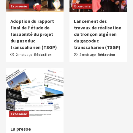
Economie
Economie
Adoption du rapport
Lancement des
final de l’étude de
travaux de réalisation
faisabilité du projet
du tronçon algérien
du gazoduc
du gazoduc
transsaharien (TSGP)
transsaharien (TSGP)
2 mois ago
Rédaction
2 mois ago
Rédaction
Economie
La presse