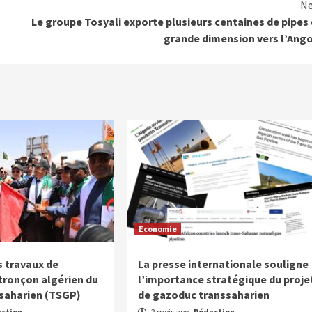
Ne
Le groupe Tosyali exporte plusieurs centaines de pipes
grande dimension vers l’Ang
Economie
 travaux de
La presse internationale souligne
 tronçon algérien du
l’importance stratégique du proje
saharien (TSGP)
de gazoduc transsaharien
ction
2 mois ago
Rédaction