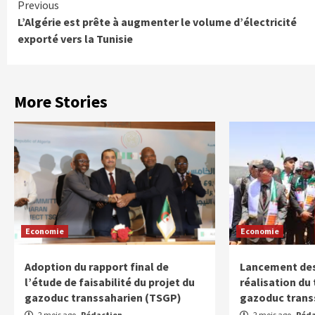
Continue
Previous
L’Algérie est prête à augmenter le volume d’électricité
Reading
exporté vers la Tunisie
More Stories
Economie
Economie
Adoption du rapport final de
Lancement des
l’étude de faisabilité du projet du
réalisation du
gazoduc transsaharien (TSGP)
gazoduc trans
2 mois ago
Rédaction
2 mois ago
Réda