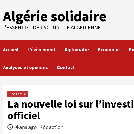
Skip
Algérie solidaire
to
content
L'ESSENTIEL DE L'ACTUALITÉ ALGÉRIENNE
Accueil
L’évènement
Diplomatie
Economie
Po
Analyses et opinions
Contact
Economie
La nouvelle loi sur l’inves
officiel
4 ans ago
Rédaction