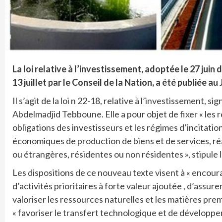
La loi relative à l’investissement, adoptée le 27 juin
13 juillet par le Conseil de la Nation, a été publiée au 
Il s’agit de la loi n 22-18, relative à l’investissement, s
Abdelmadjid Tebboune. Elle a pour objet de fixer « les rè
obligations des investisseurs et les régimes d’incitatio
économiques de production de biens et de services, ré
ou étrangères, résidentes ou non résidentes », stipule l
Les dispositions de ce nouveau texte visent à « encour
d’activités prioritaires à forte valeur ajoutée , d’assur
valoriser les ressources naturelles et les matières prem
« favoriser le transfert technologique et de développer