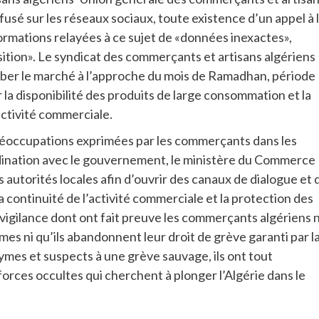
sé sur les réseaux sociaux, toute existence d’un appel à 
nformations relayées à ce sujet de «données inexactes»,
sition». Le syndicat des commerçants et artisans algériens
urber le marché à l’approche du mois de Ramadhan, période
la disponibilité des produits de large consommation et la
’activité commerciale.
préoccupations exprimées par les commerçants dans les
ordination avec le gouvernement, le ministère du Commerce
s autorités locales afin d’ouvrir des canaux de dialogue et 
 continuité de l’activité commerciale et la protection des
vigilance dont ont fait preuve les commerçants algériens 
mes ni qu’ils abandonnent leur droit de grève garanti par l
ymes et suspects à une grève sauvage, ils ont tout
forces occultes qui cherchent à plonger l’Algérie dans le