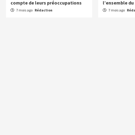
compte de leurs préoccupations
l’ensemble du 
7 mois ago
Rédaction
7 mois ago
Réda