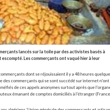
rçants lancés sur la toile par des activistes basés à
t escompté. Les commerçants ont vaqué hier à leur
 commerçants dont se réjouissaient il y a 48 heures quelqu
ève des commerçants qui se sont succédé sur internet n’ont
t méfiés de ces appels anonymes surtout après que l’organ
douteux émanant de comptes domiciliés à l’étranger (France
sans algériens ’Union générale des commerçants et artisa