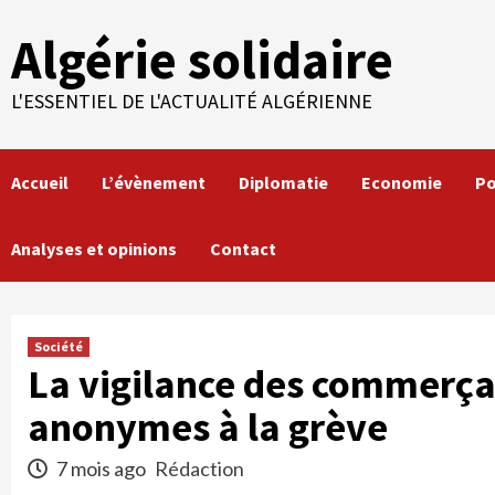
Skip
Algérie solidaire
to
content
L'ESSENTIEL DE L'ACTUALITÉ ALGÉRIENNE
Accueil
L’évènement
Diplomatie
Economie
Po
Analyses et opinions
Contact
Société
La vigilance des commerça
anonymes à la grève
7 mois ago
Rédaction