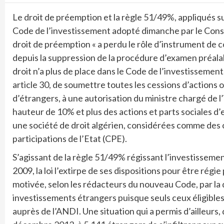
Le droit de préemption et la règle 51/49%, appliqués s
Code de l’investissement adopté dimanche par le Consei
droit de préemption « a perdu le rôle d’instrument de c
depuis la suppression de la procédure d’examen préalabl
droit n’a plus de place dans le Code de l’investissement
article 30, de soumettre toutes les cessions d’actions ou
d’étrangers, à une autorisation du ministre chargé de l’i
hauteur de 10% et plus des actions et parts sociales d
une société de droit algérien, considérées comme des ce
participations de l’Etat (CPE).
S’agissant de la règle 51/49% régissant l’investissemen
2009, la loi l’extirpe de ses dispositions pour être régi
motivée, selon les rédacteurs du nouveau Code, par la d
investissements étrangers puisque seuls ceux éligibles
auprès de l’ANDI. Une situation qui a permis d’ailleurs