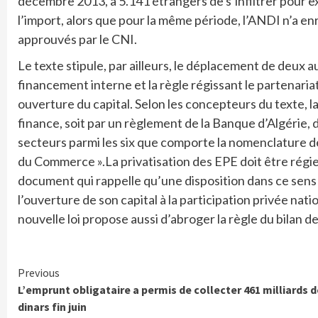
décembre 2013, à 5.141 étrangers de s’infiltrer pour e
l’import, alors que pour la même période, l’ANDI n’a e
approuvés par le CNI.
Le texte stipule, par ailleurs, le déplacement de deux a
financement interne et la règle régissant le partenari
ouverture du capital. Selon les concepteurs du texte, la
finance, soit par un règlement de la Banque d’Algérie, 
secteurs parmi les six que comporte la nomenclature de
du Commerce ».La privatisation des EPE doit être régie,
document qui rappelle qu’une disposition dans ce sens 
l’ouverture de son capital à la participation privée nat
nouvelle loi propose aussi d’abroger la règle du bilan 
Continue
Previous
L’emprunt obligataire a permis de collecter 461 milliards d
Reading
dinars fin juin