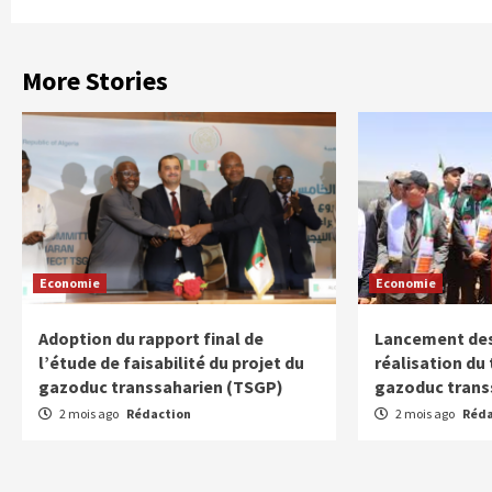
More Stories
Economie
Economie
Adoption du rapport final de
Lancement des
l’étude de faisabilité du projet du
réalisation du
gazoduc transsaharien (TSGP)
gazoduc trans
2 mois ago
Rédaction
2 mois ago
Réda