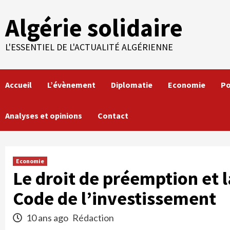
Skip
Algérie solidaire
to
content
L'ESSENTIEL DE L'ACTUALITÉ ALGÉRIENNE
Accueil
L’évènement
Diplomatie
Economie
Po
Analyses et opinions
Contact
Economie
Le droit de préemption et 
Code de l’investissement
10 ans ago
Rédaction