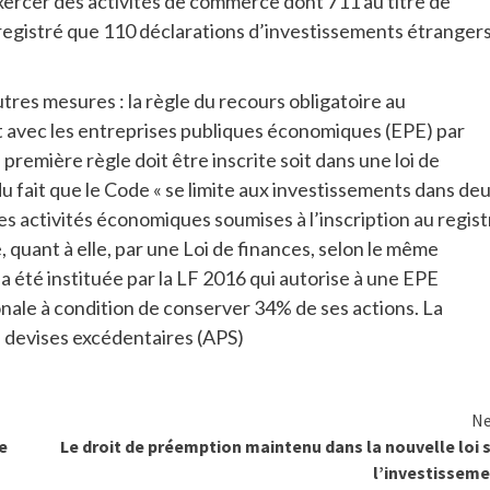
xercer des activités de commerce dont 711 au titre de
nregistré que 110 déclarations d’investissements étranger
utres mesures : la règle du recours obligatoire au
at avec les entreprises publiques économiques (EPE) par
 première règle doit être inscrite soit dans une loi de
du fait que le Code « se limite aux investissements dans de
s activités économiques soumises à l’inscription au regist
 quant à elle, par une Loi de finances, selon le même
a été instituée par la LF 2016 qui autorise à une EPE
ionale à condition de conserver 34% de ses actions. La
de devises excédentaires (APS)
Ne
e
Le droit de préemption maintenu dans la nouvelle loi 
l’investissem