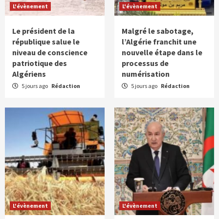
L'évènement
L'évènement
Le président de la
Malgré le sabotage,
république salue le
l’Algérie franchit une
niveau de conscience
nouvelle étape dans le
patriotique des
processus de
Algériens
numérisation
5 jours ago
Rédaction
5 jours ago
Rédaction
L'évènement
L'évènement