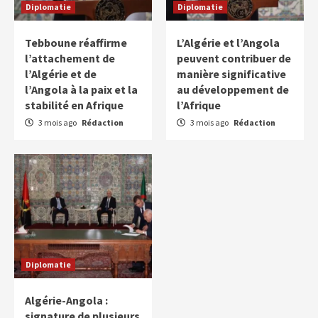
Diplomatie
Diplomatie
Tebboune réaffirme
L’Algérie et l’Angola
l’attachement de
peuvent contribuer de
l’Algérie et de
manière significative
l’Angola à la paix et la
au développement de
stabilité en Afrique
l’Afrique
3 mois ago
Rédaction
3 mois ago
Rédaction
Diplomatie
Algérie-Angola :
signature de plusieurs