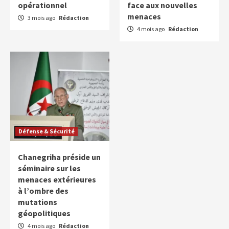
opérationnel
face aux nouvelles
menaces
3 mois ago
Rédaction
4 mois ago
Rédaction
Défense & Sécurité
Chanegriha préside un
séminaire sur les
menaces extérieures
à l’ombre des
mutations
géopolitiques
4 mois ago
Rédaction