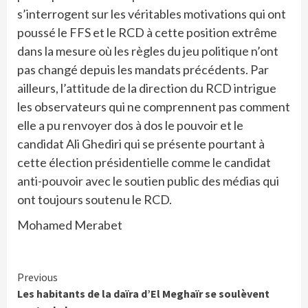
s’interrogent sur les véritables motivations qui ont
poussé le FFS et le RCD à cette position extrême
dans la mesure où les règles du jeu politique n’ont
pas changé depuis les mandats précédents. Par
ailleurs, l’attitude de la direction du RCD intrigue
les observateurs qui ne comprennent pas comment
elle a pu renvoyer dos à dos le pouvoir et le
candidat Ali Ghediri qui se présente pourtant à
cette élection présidentielle comme le candidat
anti-pouvoir avec le soutien public des médias qui
ont toujours soutenu le RCD.
Mohamed Merabet
Continue
Previous
Les habitants de la daïra d’El Meghaïr se soulèvent
Reading