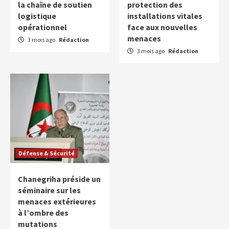
la chaîne de soutien
protection des
logistique
installations vitales
opérationnel
face aux nouvelles
menaces
3 mois ago
Rédaction
3 mois ago
Rédaction
Défense & Sécurité
Chanegriha préside un
séminaire sur les
menaces extérieures
à l’ombre des
mutations