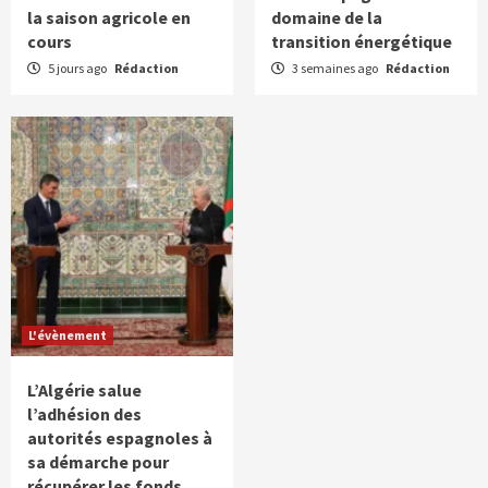
la saison agricole en
domaine de la
cours
transition énergétique
5 jours ago
Rédaction
3 semaines ago
Rédaction
L'évènement
L’Algérie salue
l’adhésion des
autorités espagnoles à
sa démarche pour
récupérer les fonds