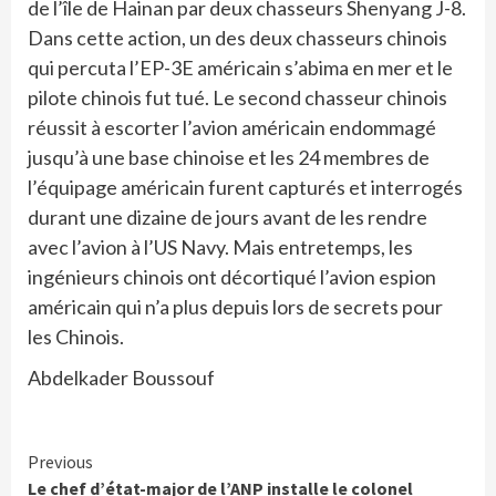
de l’île de Hainan par deux chasseurs Shenyang J-8.
Dans cette action, un des deux chasseurs chinois
qui percuta l’EP-3E américain s’abima en mer et le
pilote chinois fut tué. Le second chasseur chinois
réussit à escorter l’avion américain endommagé
jusqu’à une base chinoise et les 24 membres de
l’équipage américain furent capturés et interrogés
durant une dizaine de jours avant de les rendre
avec l’avion à l’US Navy. Mais entretemps, les
ingénieurs chinois ont décortiqué l’avion espion
américain qui n’a plus depuis lors de secrets pour
les Chinois.
Abdelkader Boussouf
Continue
Previous
Le chef d’état-major de l’ANP installe le colonel