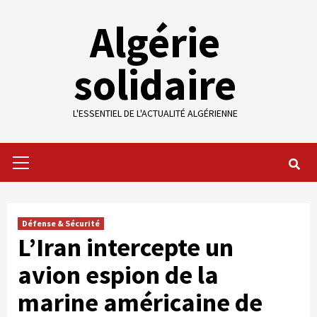
Skip
Algérie
to
content
solidaire
L'ESSENTIEL DE L'ACTUALITÉ ALGÉRIENNE
Primary
Menu
Défense & Sécurité
L’Iran intercepte un
avion espion de la
marine américaine de