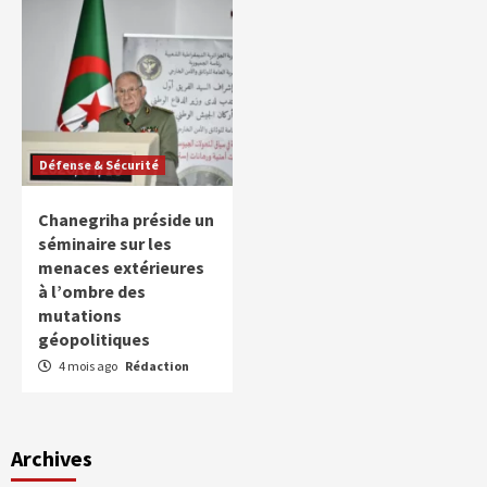
Défense & Sécurité
Chanegriha préside un
séminaire sur les
menaces extérieures
à l’ombre des
mutations
géopolitiques
4 mois ago
Rédaction
Archives