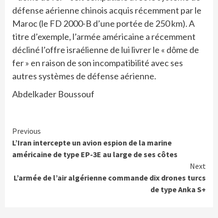
défense aérienne chinois acquis récemment par le
Maroc (le FD 2000-B d’une portée de 250 km). A
titre d’exemple, l’armée américaine a récemment
décliné l’offre israélienne de lui livrer le « dôme de
fer » en raison de son incompatibilité avec ses
autres systèmes de défense aérienne.
Abdelkader Boussouf
Continue
Previous
L’Iran intercepte un avion espion de la marine
Reading
américaine de type EP-3E au large de ses côtes
Next
L’armée de l’air algérienne commande dix drones turcs
de type Anka S+