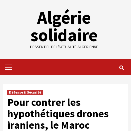
Skip
Algérie
to
content
solidaire
L'ESSENTIEL DE L'ACTUALITÉ ALGÉRIENNE
Primary
Menu
Défense & Sécurité
Pour contrer les
hypothétiques drones
iraniens, le Maroc