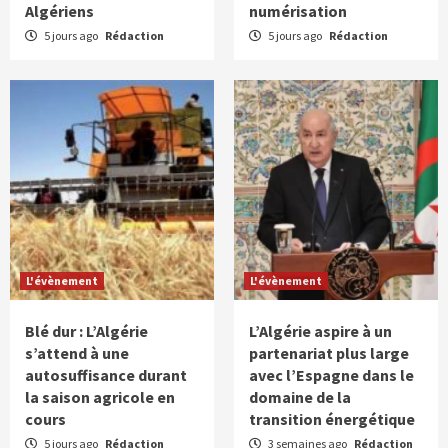
Algériens
numérisation
5 jours ago
Rédaction
5 jours ago
Rédaction
L'évènement
L'évènement
Blé dur : L’Algérie
L’Algérie aspire à un
s’attend à une
partenariat plus large
autosuffisance durant
avec l’Espagne dans le
la saison agricole en
domaine de la
cours
transition énergétique
5 jours ago
Rédaction
3 semaines ago
Rédaction