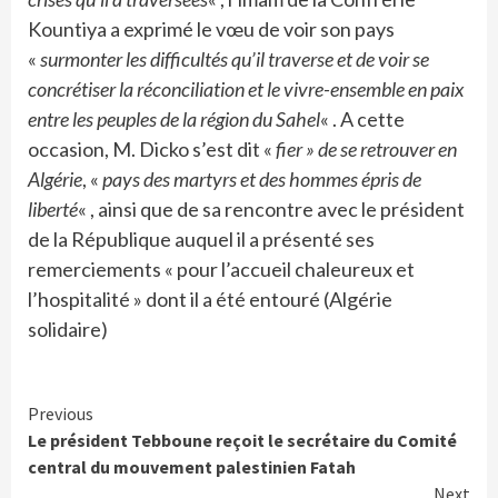
Kountiya a exprimé le vœu de voir son pays
«
surmonter les difficultés qu’il traverse et de voir se
concrétiser la réconciliation et le vivre-ensemble en paix
entre les peuples de la région du Sahel
« . A cette
occasion, M. Dicko s’est dit «
fier » de se retrouver en
Algérie
, «
pays des martyrs et des hommes épris de
liberté
« , ainsi que de sa rencontre avec le président
de la République auquel il a présenté ses
remerciements « pour l’accueil chaleureux et
l’hospitalité » dont il a été entouré (Algérie
solidaire)
Continue
Previous
Le président Tebboune reçoit le secrétaire du Comité
Reading
central du mouvement palestinien Fatah
Next