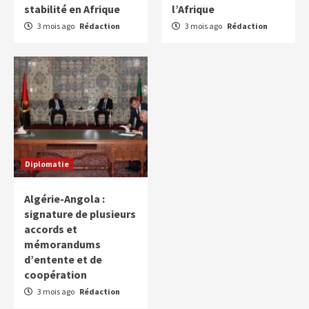
stabilité en Afrique
l’Afrique
3 mois ago
Rédaction
3 mois ago
Rédaction
Diplomatie
Algérie-Angola :
signature de plusieurs
accords et
mémorandums
d’entente et de
coopération
3 mois ago
Rédaction