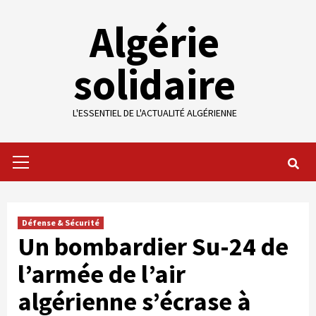
Skip
Algérie
to
content
solidaire
L'ESSENTIEL DE L'ACTUALITÉ ALGÉRIENNE
Primary
Menu
Défense & Sécurité
Un bombardier Su-24 de
l’armée de l’air
algérienne s’écrase à