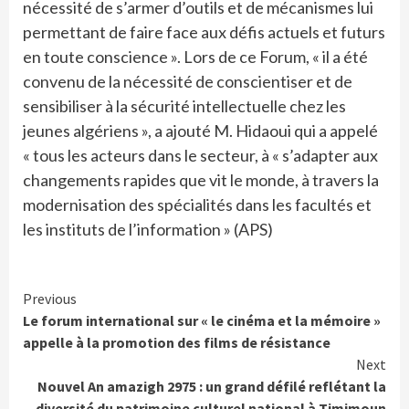
nécessité de s’armer d’outils et de mécanismes lui
permettant de faire face aux défis actuels et futurs
en toute conscience ». Lors de ce Forum, « il a été
convenu de la nécessité de conscientiser et de
sensibiliser à la sécurité intellectuelle chez les
jeunes algériens », a ajouté M. Hidaoui qui a appelé
« tous les acteurs dans le secteur, à « s’adapter aux
changements rapides que vit le monde, à travers la
modernisation des spécialités dans les facultés et
les instituts de l’information » (APS)
Continue
Previous
Le forum international sur « le cinéma et la mémoire »
Reading
appelle à la promotion des films de résistance
Next
Nouvel An amazigh 2975 : un grand défilé reflétant la
diversité du patrimoine culturel national à Timimoun