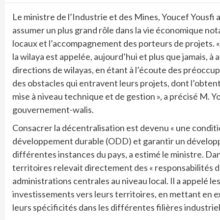
Le ministre de l’Industrie et des Mines, Youcef Yousfi a
assumer un plus grand rôle dans la vie économique nota
locaux et l’accompagnement des porteurs de projets. « 
la wilaya est appelée, aujourd’hui et plus que jamais, à
directions de wilayas, en étant à l’écoute des préoccupa
des obstacles qui entravent leurs projets, dont l’obten
mise à niveau technique et de gestion », a précisé M. Yo
gouvernement-walis.
Consacrer la décentralisation est devenu « une conditio
développement durable (ODD) et garantir un développ
différentes instances du pays, a estimé le ministre. Da
territoires relevait directement des « responsabilités d
administrations centrales au niveau local. Il a appelé le
investissements vers leurs territoires, en mettant en e
leurs spécificités dans les différentes filières industrie