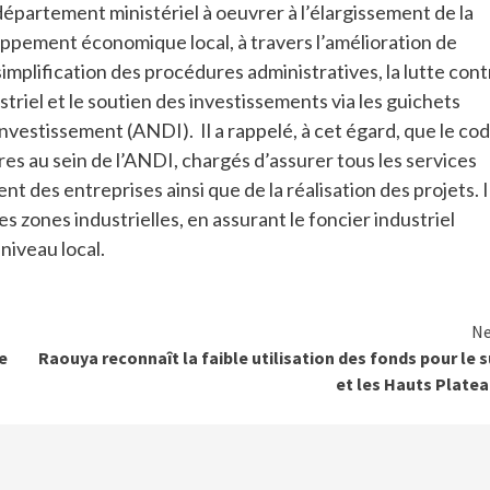
épartement ministériel à oeuvrer à l’élargissement de la
loppement économique local, à travers l’amélioration de
simplification des procédures administratives, la lutte cont
ustriel et le soutien des investissements via les guichets
vestissement (ANDI). Il a rappelé, à cet égard, que le co
es au sein de l’ANDI, chargés d’assurer tous les services
t des entreprises ainsi que de la réalisation des projets. I
es zones industrielles, en assurant le foncier industriel
niveau local.
Ne
e
Raouya reconnaît la faible utilisation des fonds pour le 
et les Hauts Plate