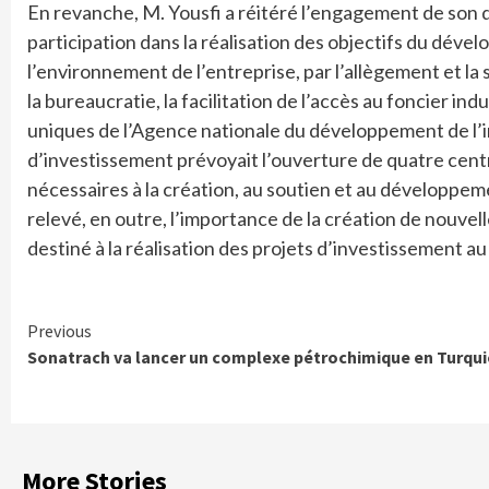
En revanche, M. Yousfi a réitéré l’engagement de son d
participation dans la réalisation des objectifs du déve
l’environnement de l’entreprise, par l’allègement et la 
la bureaucratie, la facilitation de l’accès au foncier ind
uniques de l’Agence nationale du développement de l’in
d’investissement prévoyait l’ouverture de quatre centr
nécessaires à la création, au soutien et au développemen
relevé, en outre, l’importance de la création de nouvell
destiné à la réalisation des projets d’investissement au 
Continue
Previous
Sonatrach va lancer un complexe pétrochimique en Turqui
Reading
More Stories