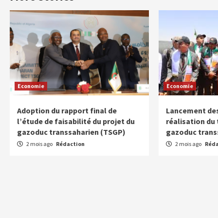
Economie
Economie
Adoption du rapport final de
Lancement des
l’étude de faisabilité du projet du
réalisation du
gazoduc transsaharien (TSGP)
gazoduc trans
2 mois ago
Rédaction
2 mois ago
Réda