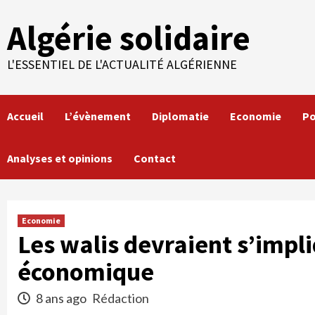
Skip
Algérie solidaire
to
content
L'ESSENTIEL DE L'ACTUALITÉ ALGÉRIENNE
Accueil
L’évènement
Diplomatie
Economie
Po
Analyses et opinions
Contact
Economie
Les walis devraient s’imp
économique
8 ans ago
Rédaction