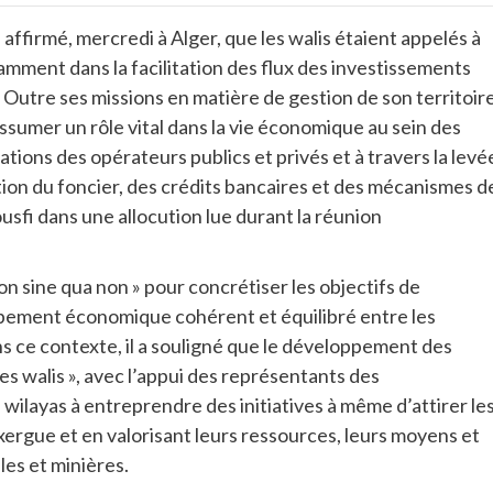
 affirmé, mercredi à Alger, que les walis étaient appelés à
mment dans la facilitation des flux des investissements
Outre ses missions en matière de gestion de son territoire
 assumer un rôle vital dans la vie économique au sein des
tions des opérateurs publics et privés et à travers la levé
tion du foncier, des crédits bancaires et des mécanismes d
usfi dans une allocution lue durant la réunion
n sine qua non » pour concrétiser les objectifs de
ement économique cohérent et équilibré entre les
ns ce contexte, il a souligné que le développement des
es walis », avec l’appui des représentants des
s wilayas à entreprendre des initiatives à même d’attirer le
xergue et en valorisant leurs ressources, leurs moyens et
lles et minières.