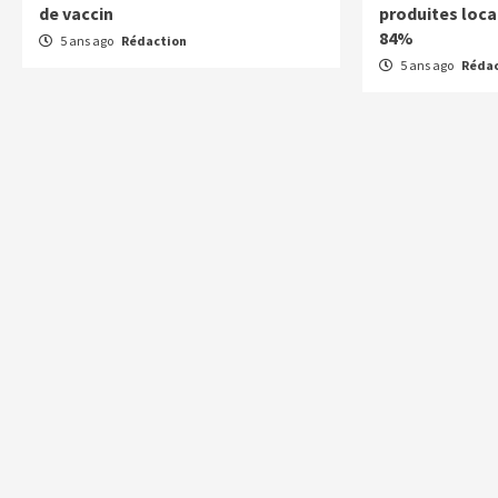
de vaccin
produites loca
84%
5 ans ago
Rédaction
5 ans ago
Rédac