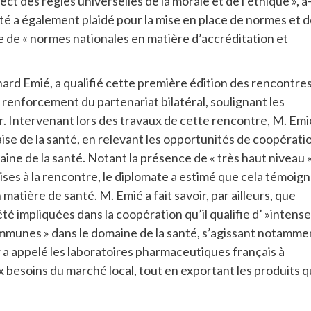
ct des règles universelles de la morale et de l’éthique », a-
nté a également plaidé pour la mise en place de normes et 
e de « normes nationales en matière d’accréditation et
ard Emié, a qualifié cette première édition des rencontre
e renforcement du partenariat bilatéral, soulignant les
r. Intervenant lors des travaux de cette rencontre, M. Emi
çaise de la santé, en relevant les opportunités de coopérati
ne de la santé. Notant la présence de « très haut niveau 
ises à la rencontre, le diplomate a estimé que cela témoig
en matière de santé. M. Emié a fait savoir, par ailleurs, que
té impliquées dans la coopération qu’il qualifie d’ »intense
communes » dans le domaine de la santé, s’agissant notamme
ur a appelé les laboratoires pharmaceutiques français à
 besoins du marché local, tout en exportant les produits q