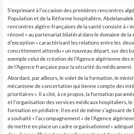
S’exprimant à l’occasion des premières rencontres algéro
Population et de la Réforme hospitalière, Abdelamalek B
rencontres algéro-françaises de la santé consiste à «
rénové » au partenariat bilatéral dans le domaine de la 
d’exception » caractérisant les relations entre les deux
concrètement attendu « un nouveau départ, sur des base
exemple celui de création de l’Agence algérienne des m
de l’Agence française pour la sécurité du médicament.
Abordant, par ailleurs, le volet de la formation, le mini
mécanisme de concertation qui tienne compte des intér
prioritaires ». Il a cité, à ce propos, la formation param
et l’organisation des services médicaux hospitaliers, le
formation en pédiatre. Il en est de même s’agissant de l
a souhaité « l’accompagnement » de l’Agence algérienn
de mettre en place un cadre organisationnel « adéquat