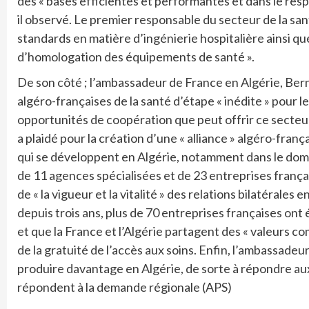
des « bases efficientes et performantes et dans le respe
il observé. Le premier responsable du secteur de la sa
standards en matière d’ingénierie hospitalière ainsi qu
d’homologation des équipements de santé ».
De son côté ; l’ambassadeur de France en Algérie, Bern
algéro-françaises de la santé d’étape « inédite » pour l
opportunités de coopération que peut offrir ce secteu
a plaidé pour la création d’une « alliance » algéro-fran
qui se développent en Algérie, notamment dans le domai
de 11 agences spécialisées et de 23 entreprises frança
de « la vigueur et la vitalité » des relations bilatérales 
depuis trois ans, plus de 70 entreprises françaises ont é
et que la France et l’Algérie partagent des « valeurs 
de la gratuité de l’accès aux soins. Enfin, l’ambassade
produire davantage en Algérie, de sorte à répondre aux
répondent à la demande régionale (APS)