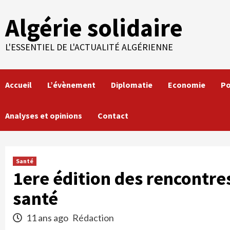
Skip
Algérie solidaire
to
content
L'ESSENTIEL DE L'ACTUALITÉ ALGÉRIENNE
Accueil
L’évènement
Diplomatie
Economie
Po
Analyses et opinions
Contact
Santé
1ere édition des rencontres
santé
11 ans ago
Rédaction