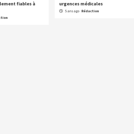
lement fiables à
urgences médicales
5 ans ago
Rédaction
tion