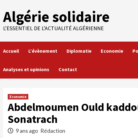
Skip
Algérie solidaire
to
content
L'ESSENTIEL DE L'ACTUALITÉ ALGÉRIENNE
Accueil
L’évènement
Diplomatie
Economie
Po
Analyses et opinions
Contact
Economie
Abdelmoumen Ould kaddo
Sonatrach
9 ans ago
Rédaction