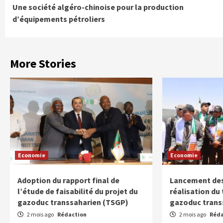
Une société algéro-chinoise pour la production
Reading
d’équipements pétroliers
More Stories
Economie
Economie
Adoption du rapport final de
Lancement des
l’étude de faisabilité du projet du
réalisation du
gazoduc transsaharien (TSGP)
gazoduc trans
2 mois ago
Rédaction
2 mois ago
Réda