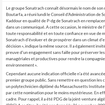
Le groupe Sonatrach connaît désormais le nom de son 
Boutarfa, a réuni lundi le Conseil d’Administration de
Kaddour en qualité de P-dg de Sonatrach en remplacem
dans un communiqué. A cette occasion, le ministre de l
toute responsabilité et en toute confiance en vue de 
Sonatrach d’évoluer et de prospérer dans un climat d’ent
décision », indique la même source. Il a également invit
preuve d’un engagement sans faille pour préserver les 
managériales et productives pour rendre la compagni
environnement ».
Cependant aucune indication officielle n’a été avancée
premier groupe public. Sans remettre en question le
un polytechnicien diplômé du Massachusetts Institute 
par cette nomination pour le moins mystérieuse. En e
cadre. Pour rappel, il a été PDG de la joint-venture a