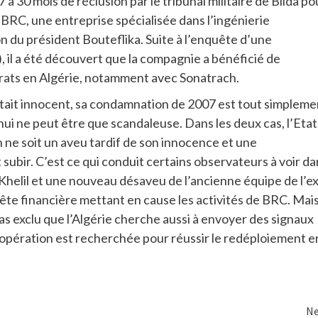
à 30 mois de réclusion par le tribunal militaire de Blida po
 BRC, une entreprise spécialisée dans l’ingénierie
on du président Bouteflika. Suite à l’enquête d’une
, il a été découvert que la compagnie a bénéficié de
ntrats en Algérie, notamment avec Sonatrach.
était innocent, sa condamnation de 2007 est tout simpleme
’hui ne peut être que scandaleuse. Dans les deux cas, l’Etat
n ne soit un aveu tardif de son innocence et une
 subir. C’est ce qui conduit certains observateurs à voir da
helil et une nouveau désaveu de l’ancienne équipe de l’ex
te financière mettant en cause les activités de BRC. Mais
pas exclu que l’Algérie cherche aussi à envoyer des signaux
coopération est recherchée pour réussir le redéploiement e
Ne