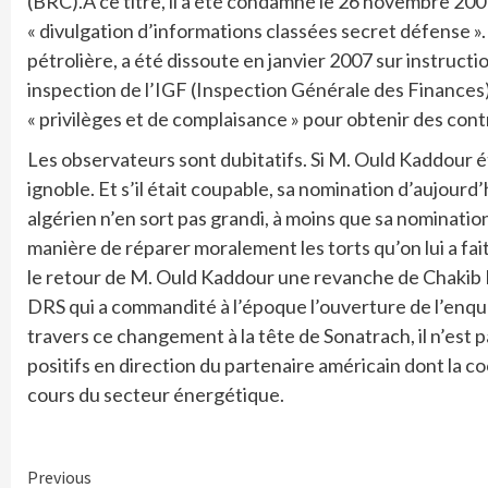
(BRC).A ce titre, il a été condamné le 26 novembre 2007 
« divulgation d’informations classées secret défense ».
pétrolière, a été dissoute en janvier 2007 sur instructi
inspection de l’IGF (Inspection Générale des Finances)
« privilèges et de complaisance » pour obtenir des co
Les observateurs sont dubitatifs. Si M. Ould Kaddour 
ignoble. Et s’il était coupable, sa nomination d’aujourd
algérien n’en sort pas grandi, à moins que sa nominatio
manière de réparer moralement les torts qu’on lui a fait
le retour de M. Ould Kaddour une revanche de Chakib K
DRS qui a commandité à l’époque l’ouverture de l’enquê
travers ce changement à la tête de Sonatrach, il n’est 
positifs en direction du partenaire américain dont la 
cours du secteur énergétique.
Continue
Previous