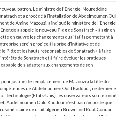
nouveau patron. Le ministre de l’Energie, Noureddine
 Sonatrach et a procédé à l’installation de Abdelmoumen Ou
ent de Amine Mazouzi, a indiqué le ministère de l’Energie
’Energie a appelé le nouveau P-dg de Sonatrach « à agir en
mette en œuvre les changements qualitatifs permettant à
reprise serein propice à la prise d’initiative et de
é le P-dg et les hauts responsables de Sonatrach « à faire
intérêts de Sonatrach et à faire évoluer les pratiques
e capable de s’adapter aux changements de son
 pour justifier le remplacement de Mazouzi à la tête du
s compétences de Abdelmoumen Ould Kaddour, ce dernier e
of technologie (Etats-Unis), les observateurs sont étonn
ffet, Abdelmoumen Ould Kaddour n’est pas n’importe quel
lgéro-américaine de droit algérien Brown and Root Condor