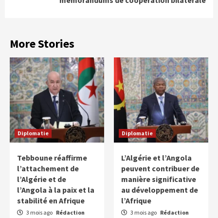
mémorandums de coopération bilatérale
More Stories
Diplomatie
Diplomatie
Tebboune réaffirme
L’Algérie et l’Angola
l’attachement de
peuvent contribuer de
l’Algérie et de
manière significative
l’Angola à la paix et la
au développement de
stabilité en Afrique
l’Afrique
3 mois ago
Rédaction
3 mois ago
Rédaction