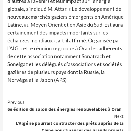
d’autres à l’avenir) et leur impact sur l’énergie
globale, a indiqué M. Attar. « Le développement de
nouveaux marchés gaziers émergents en Amérique
Latine, au Moyen Orient et en Asie du Sud-Est aura
certainement des impacts importants sur les
échanges mondiaux », a-t-il affirmé. Organisée par
l’AIG, cette réunion regroupe à Oran les adhérents
de cette association notamment Sonatrach et
Sonelgaz et les délégués d’associations et sociétés
gazières de plusieurs pays dont la Russie, la
Norvège et le Japon (APS)
Continue
Previous
6e édition du salon des énergies renouvelables à Oran
Reading
Next
L’Algérie pourrait contracter des prêts auprès de la
Chine pour financer des grands projets