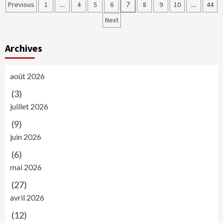
Navigation
Previous
1
…
4
5
6
7
8
9
10
…
44
des
Next
articles
Archives
août 2026
(3)
juillet 2026
(9)
juin 2026
(6)
mai 2026
(27)
avril 2026
(12)