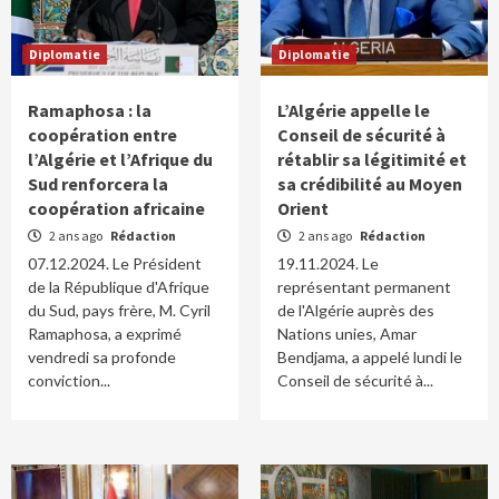
Diplomatie
Diplomatie
Ramaphosa : la
L’Algérie appelle le
coopération entre
Conseil de sécurité à
l’Algérie et l’Afrique du
rétablir sa légitimité et
Sud renforcera la
sa crédibilité au Moyen
coopération africaine
Orient
2 ans ago
Rédaction
2 ans ago
Rédaction
07.12.2024. Le Président
19.11.2024. Le
de la République d'Afrique
représentant permanent
du Sud, pays frère, M. Cyril
de l'Algérie auprès des
Ramaphosa, a exprimé
Nations unies, Amar
vendredi sa profonde
Bendjama, a appelé lundi le
conviction...
Conseil de sécurité à...