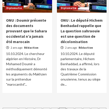
Diplomatie
Diplomatie
ONU : Doumir présente
ONU : Le député Hichem
des documents
Benhadad rappelle que
prouvant que le Sahara
La question sahraouie
occidental n’a jamais
est une question de
été marocain
décolonisation
2 ans ago
Rédaction
2 ans ago
Rédaction
10.10.2024. Le chercheur
10.10.2024. Le député
algérien en Histoire, Dr
parlementaire, Hichem
Mohamed Doumir a
Benhaddad, a affirmé, lors
méthodiquement démonté
des travaux de la
les arguments du Makhzen
Quatrième Commission
sur la prétendue
onusienne, tenus au siège
"marocanité"...
de...