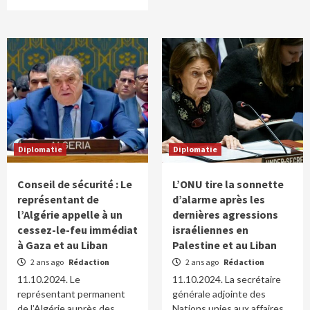
Diplomatie
Diplomatie
Conseil de sécurité : Le
L’ONU tire la sonnette
représentant de
d’alarme après les
l’Algérie appelle à un
dernières agressions
cessez-le-feu immédiat
israéliennes en
à Gaza et au Liban
Palestine et au Liban
2 ans ago
Rédaction
2 ans ago
Rédaction
11.10.2024. Le
11.10.2024. La secrétaire
représentant permanent
générale adjointe des
de l’Algérie auprès des
Nations unies aux affaires