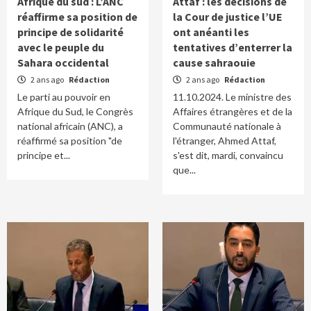
Afrique du sud : L’ANC
Attaf : les décisions de
réaffirme sa position de
la Cour de justice l’UE
principe de solidarité
ont anéanti les
avec le peuple du
tentatives d’enterrer la
Sahara occidental
cause sahraouie
2 ans ago
Rédaction
2 ans ago
Rédaction
Le parti au pouvoir en
11.10.2024. Le ministre des
Afrique du Sud, le Congrès
Affaires étrangères et de la
national africain (ANC), a
Communauté nationale à
réaffirmé sa position "de
l'étranger, Ahmed Attaf,
principe et...
s'est dit, mardi, convaincu
que...