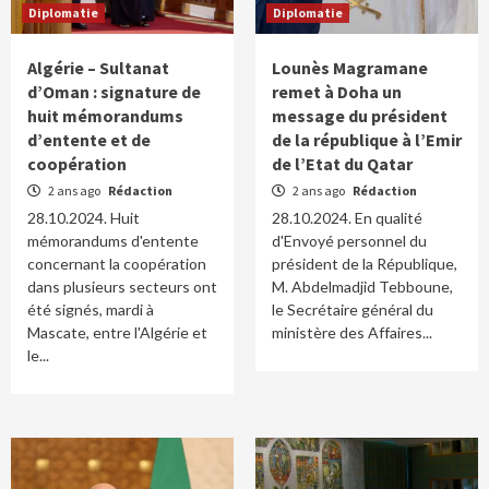
Diplomatie
Diplomatie
Algérie – Sultanat
Lounès Magramane
d’Oman : signature de
remet à Doha un
huit mémorandums
message du président
d’entente et de
de la république à l’Emir
coopération
de l’Etat du Qatar
2 ans ago
Rédaction
2 ans ago
Rédaction
28.10.2024. Huit
28.10.2024. En qualité
mémorandums d'entente
d'Envoyé personnel du
concernant la coopération
président de la République,
dans plusieurs secteurs ont
M. Abdelmadjid Tebboune,
été signés, mardi à
le Secrétaire général du
Mascate, entre l'Algérie et
ministère des Affaires...
le...