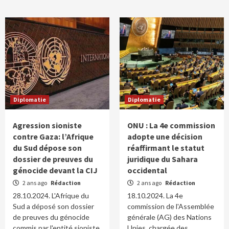
Diplomatie
Diplomatie
Agression sioniste
ONU : La 4e commission
contre Gaza: l’Afrique
adopte une décision
du Sud dépose son
réaffirmant le statut
dossier de preuves du
juridique du Sahara
génocide devant la CIJ
occidental
2 ans ago
Rédaction
2 ans ago
Rédaction
28.10.2024. L'Afrique du
18.10.2024. La 4e
Sud a déposé son dossier
commission de l'Assemblée
de preuves du génocide
générale (AG) des Nations
commis par l'entité sioniste
Unies, chargée des