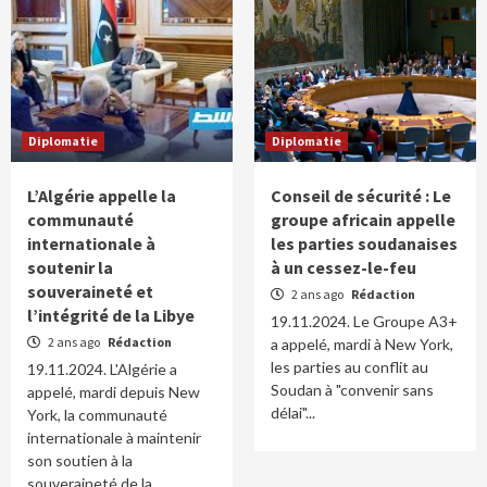
Diplomatie
Diplomatie
L’Algérie appelle la
Conseil de sécurité : Le
communauté
groupe africain appelle
internationale à
les parties soudanaises
soutenir la
à un cessez-le-feu
souveraineté et
2 ans ago
Rédaction
l’intégrité de la Libye
19.11.2024. Le Groupe A3+
2 ans ago
Rédaction
a appelé, mardi à New York,
les parties au conflit au
19.11.2024. L'Algérie a
Soudan à "convenir sans
appelé, mardi depuis New
délai"...
York, la communauté
internationale à maintenir
son soutien à la
souveraineté de la...