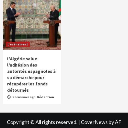
L'évènement
L’Algérie salue
l’adhésion des
autorités espagnoles à
sa démarche pour
récupérer les fonds
détournés
2 semaines ago
Rédaction
Copyright © All rights reserved.
|
CoverNews
by AF