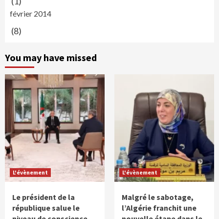
(1)
février 2014
(8)
You may have missed
L'évènement
L'évènement
Le président de la
Malgré le sabotage,
république salue le
l’Algérie franchit une
niveau de conscience
nouvelle étape dans le