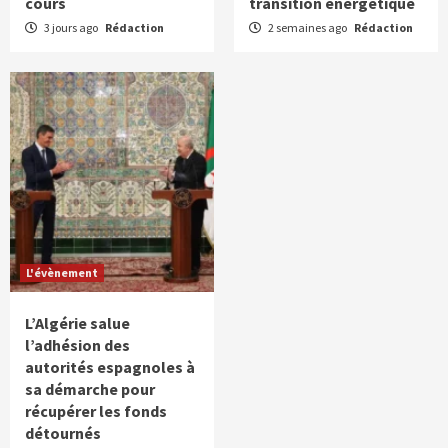
cours
transition énergétique
3 jours ago
Rédaction
2 semaines ago
Rédaction
L'évènement
L’Algérie salue
l’adhésion des
autorités espagnoles à
sa démarche pour
récupérer les fonds
détournés