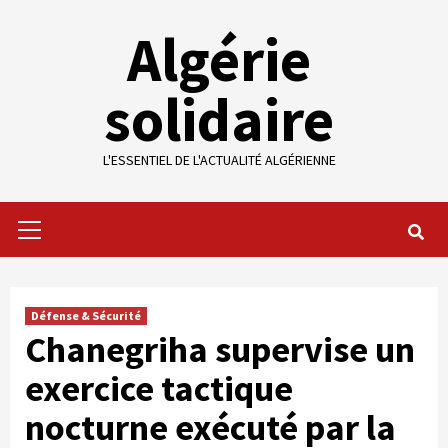
Skip
Algérie
to
content
solidaire
L'ESSENTIEL DE L'ACTUALITÉ ALGÉRIENNE
Primary
Menu
Défense & Sécurité
Chanegriha supervise un
exercice tactique
nocturne exécuté par la