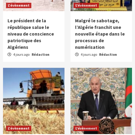
L'évènement
L'évènement
Le président de la
Malgré le sabotage,
république salue le
l’Algérie franchit une
niveau de conscience
nouvelle étape dans le
patriotique des
processus de
Algériens
numérisation
4 jours ago
Rédaction
4 jours ago
Rédaction
L'évènement
L'évènement