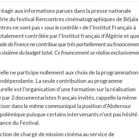
réagir aux informations parues dans la presse nationale
gérie du festival Rencontres cinématographiques de Béjaïa
ntres ne sont pas
« sous le contrôle »
de l’Institut Français à
otalement contrôlée par l’Institut français d’Algérie et qu
ssade de France ne contribue que très partiellement au financeme
n sixième du budget total. Ce financement se réalise exclusiveme
elle ne participe nullement aux choix de la programmation
 indépendante. La seule contribution au programme
relle est l’organisation d’une formation sur la réalisation
par 2 documentaristes français invités, rappelle la même
éciser dans le même communiqué la position d’Abdenour
 polémique puisque certains intervenants n’ont pas hésité 
dance du Festival.
ction de chargé de mission cinéma au service de