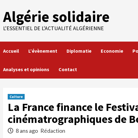
Skip
Algérie solidaire
to
content
L'ESSENTIEL DE L'ACTUALITÉ ALGÉRIENNE
Accueil
L’évènement
Diplomatie
Economie
Po
Analyses et opinions
Contact
Culture
La France finance le Festiv
cinématrographiques de B
8 ans ago
Rédaction