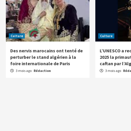
Culture
Culture
Des nervis marocains ont tenté de
L’UNESCO a re
perturber le stand algérien à la
2025 la primaut
foire internationale de Paris
caftan par l’Al
3 mois ago
Rédaction
3 mois ago
Réda