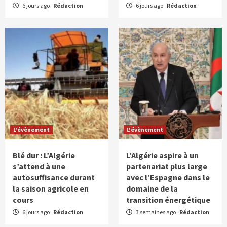
6 jours ago
Rédaction
6 jours ago
Rédaction
L'évènement
L'évènement
Blé dur : L’Algérie
L’Algérie aspire à un
s’attend à une
partenariat plus large
autosuffisance durant
avec l’Espagne dans le
la saison agricole en
domaine de la
cours
transition énergétique
6 jours ago
Rédaction
3 semaines ago
Rédaction