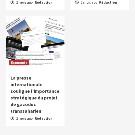
2 mois ago
Rédaction
2 mois ago
Rédaction
Economie
La presse
internationale
souligne l’importance
stratégique du projet
de gazoduc
transsaharien
2 mois ago
Rédaction