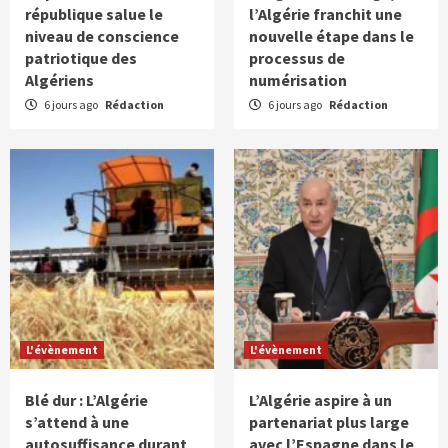
république salue le
l’Algérie franchit une
niveau de conscience
nouvelle étape dans le
patriotique des
processus de
Algériens
numérisation
6 jours ago
Rédaction
6 jours ago
Rédaction
L'évènement
L'évènement
Blé dur : L’Algérie
L’Algérie aspire à un
s’attend à une
partenariat plus large
autosuffisance durant
avec l’Espagne dans le