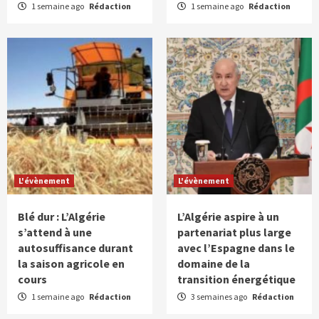
1 semaine ago
Rédaction
1 semaine ago
Rédaction
L'évènement
L'évènement
Blé dur : L’Algérie
L’Algérie aspire à un
s’attend à une
partenariat plus large
autosuffisance durant
avec l’Espagne dans le
la saison agricole en
domaine de la
cours
transition énergétique
1 semaine ago
Rédaction
3 semaines ago
Rédaction