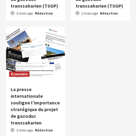
transsaharien (TSGP)
transsaharien (TSGP)
2 mois ago
Rédaction
2 mois ago
Rédaction
Economie
La presse
internationale
souligne l’importance
stratégique du projet
de gazoduc
transsaharien
2 mois ago
Rédaction